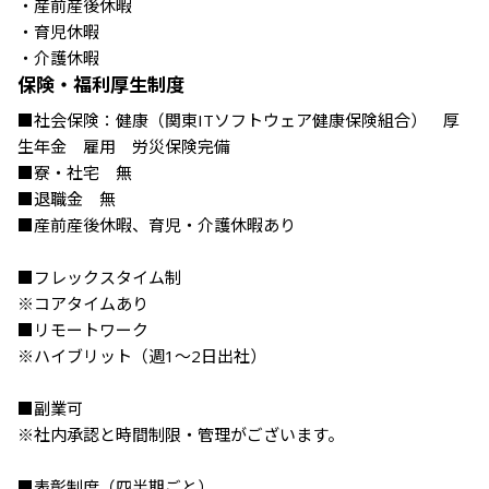
・産前産後休暇

・育児休暇

・介護休暇
保険・福利厚生制度
■社会保険：健康（関東ITソフトウェア健康保険組合）　厚
生年金　雇用　労災保険完備

■寮・社宅　無

■退職金　無　　

■産前産後休暇、育児・介護休暇あり

■フレックスタイム制

※コアタイムあり

■リモートワーク

※ハイブリット（週1～2日出社）

■副業可

※社内承認と時間制限・管理がございます。

■表彰制度（四半期ごと）
