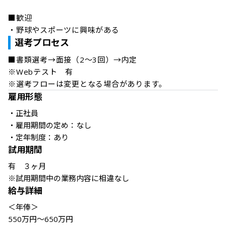
■歓迎

・野球やスポーツに興味がある
選考プロセス
■書類選考→面接（2～3回）→内定 

※Webテスト　有

※選考フローは変更となる場合があります。
雇用形態
・正社員

・雇用期間の定め：なし

・定年制度：あり
試用期間
有　３ヶ月

※試用期間中の業務内容に相違なし
給与詳細
＜年俸＞

550万円～650万円
