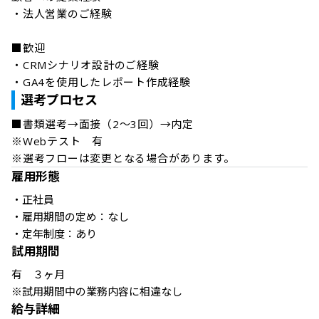
・法人営業のご経験

■歓迎

・CRMシナリオ設計のご経験

・GA4を使用したレポート作成経験
選考プロセス
■書類選考→面接（2～3回）→内定 

※Webテスト　有

※選考フローは変更となる場合があります。
雇用形態
・正社員

・雇用期間の定め：なし

・定年制度：あり
試用期間
有　３ヶ月

※試用期間中の業務内容に相違なし
給与詳細