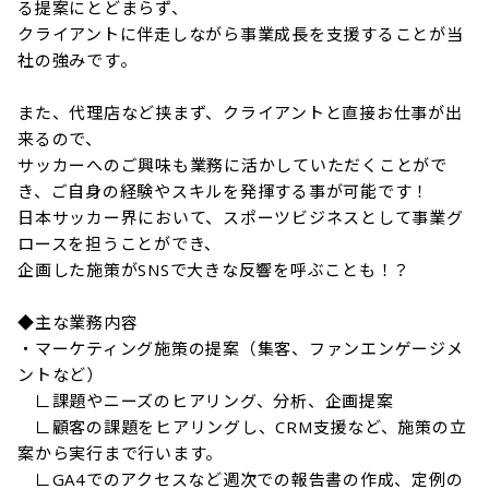
る提案にとどまらず、

クライアントに伴走しながら事業成長を支援することが当
社の強みです。

また、代理店など挟まず、クライアントと直接お仕事が出
来るので、

サッカーへのご興味も業務に活かしていただくことがで
き、ご自身の経験やスキルを発揮する事が可能です！

日本サッカー界において、スポーツビジネスとして事業グ
ロースを担うことができ、

企画した施策がSNSで大きな反響を呼ぶことも！？

◆主な業務内容

・マーケティング施策の提案（集客、ファンエンゲージメ
ントなど）

　∟課題やニーズのヒアリング、分析、企画提案

　∟顧客の課題をヒアリングし、CRM支援など、施策の立
案から実行まで行います。

　∟GA4でのアクセスなど週次での報告書の作成、定例の