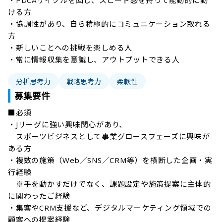
・PDCAサイクルを回し、スピード感を持って能動的に動
ける方

・協調性があり、自ら積極的にコミュニケーション取れる
方

・新しいことへの挑戦を楽しめる人

・常に情報収集を意識し、アウトプットできる人
分析思考力
戦略思考力
柔軟性
募集要件
■必須

・Jリーグに強い興味関心があり、

　スポーツビジネスとして事業グロースフェーズに興味が
ある方

・複数の施策（Web／SNS／CRM等）を横断した企画・実
行経験

　※手を動かすだけでなく、課題設定や施策提案に主体的
に関わったご経験

・集客やCRM支援など、デジタルマーケティング領域での
顧客への提案経験
