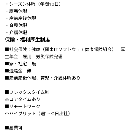
・シーズン休暇（年間10日）

・慶弔休暇

・産前産後休暇

・育児休暇

・介護休暇
保険・福利厚生制度
■社会保険：健康（関東ITソフトウェア健康保険組合）　厚
生年金　雇用　労災保険完備

■寮・社宅　無

■退職金　無　　

■産前産後休暇、育児・介護休暇あり

■フレックスタイム制

※コアタイムあり

■リモートワーク

※ハイブリット（週1～2日出社）

■副業可
