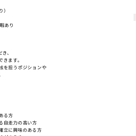
）

暇あり

き、

きます。

核を担うポジションや

。
る方

る自走力の高い方

確立に興味のある方
