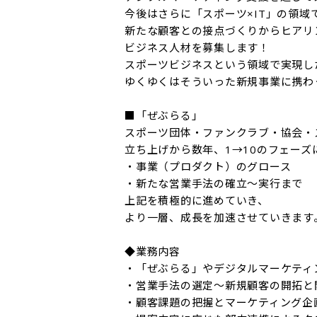
今後はさらに「スポーツ×IT」の領域
新たな顧客との接点づくりからヒアリ
ビジネス人材を募集します！

スポーツビジネスという領域で実現し
ゆくゆくはそういった新規事業に携わ
■「ぜぶらる」

スポーツ団体・ファンクラブ・協会・
立ち上げから数年、1→10のフェーズに
・事業（プロダクト）のグロース

・新たな営業手法の確立～実行まで

上記を積極的に進めていき、

より一層、成長を加速させていきます。
◆業務内容

・「ぜぶらる」やデジタルマーケティ
・営業手法の選定～新規顧客の開拓と
・顧客課題の把握とマーケティング企画