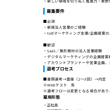
・新しい領域を切り拓く推進力・柔軟
募集要件
■必須

・新規法人営業のご経験

・toBマーケティング支援/企画提案の
■歓迎

・SaaS／無形商材の法人営業経験

・デジタルマーケティングの企画提案経
・アカウントプランナーや営業企画、
選考プロセス
■書類選考→面接（2～3回）→内定 

※Webテスト　有

※選考フローは変更となる場合があり
雇用形態
・正社員
