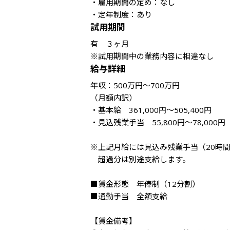
・雇用期間の定め：なし

・定年制度：あり
試用期間
有　３ヶ月

※試用期間中の業務内容に相違なし
給与詳細
年収：500万円～700万円

（月額内訳）

・基本給　361,000円～505,400円

・見込残業手当　55,800円～78,000円

※上記月給には見込み残業手当（20時間
　超過分は別途支給します。

■賃金形態　年俸制（12分割）

■通勤手当　全額支給

【賃金備考】
