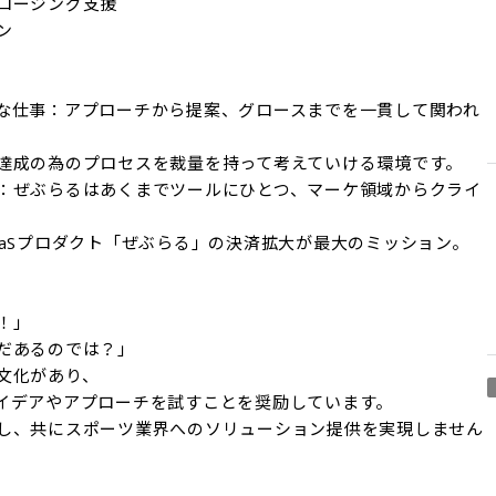
ロージング支援



な仕事：アプローチから提案、グロースまでを一貫して関われ
達成の為のプロセスを裁量を持って考えていける環境です。

：ぜぶらるはあくまでツールにひとつ、マーケ領域からクライ
aSプロダクト「ぜぶらる」の決済拡大が最大のミッション。

」

だあるのでは？」

化があり、

イデアやアプローチを試すことを奨励しています。

し、共にスポーツ業界へのソリューション提供を実現しません