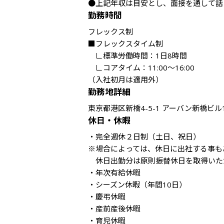
●上記年収は目安とし、面接を通して話
勤務時間
フレックス制

■フレックスタイム制

　∟標準労働時間：1日8時間

　∟コアタイム：11:00～16:00

（入社初月は適用外）
勤務地詳細
東京都港区新橋4-5-1 アーバン新橋ビル1
休日・休暇
・完全週休２日制（土日、祝日）

※場合によっては、休日に出社する事も
　休日出勤分は原則振替休日を取得いた
・年次有給休暇

・シーズン休暇（年間10日）

・慶弔休暇

・産前産後休暇

・育児休暇
