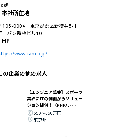
38歳
本社所在地
〒105-0004　東京都港区新橋4-5-1　
アーバン新橋ビル10F
HP
ttps://www.ism.co.jp/
この企業の他の求人
【エンジニア募集】スポーツ
業界にITの側面からソリュー
ション提供！（PHP/L･･･
550〜650万円
東京都