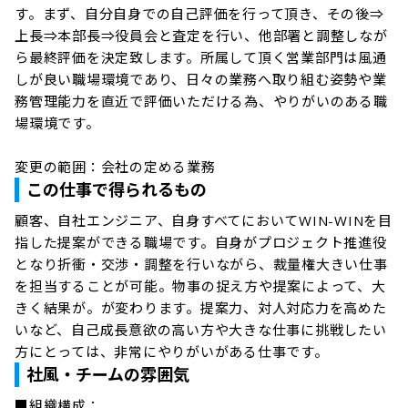
す。まず、自分自身での自己評価を行って頂き、その後⇒
上長⇒本部長⇒役員会と査定を行い、他部署と調整しなが
ら最終評価を決定致します。所属して頂く営業部門は風通
しが良い職場環境であり、日々の業務へ取り組む姿勢や業
務管理能力を直近で評価いただける為、やりがいのある職
場環境です。

変更の範囲：会社の定める業務
この仕事で得られるもの
顧客、⾃社エンジニア、⾃⾝すべてにおいてWIN-WINを⽬
指した提案ができる職場です。⾃⾝がプロジェクト推進役
となり折衝・交渉・調整を⾏いながら、裁量権⼤きい仕事
を担当することが可能。物事の捉え⽅や提案によって、⼤
きく結果が。が変わります。提案⼒、対⼈対応⼒を⾼めた
いなど、⾃⼰成⻑意欲の⾼い⽅や⼤きな仕事に挑戦したい
⽅にとっては、⾮常にやりがいがある仕事です。
社風・チームの雰囲気
■組織構成：
