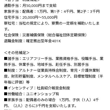
通勤手当：月50,000円まで支給

家族手当：配偶者：1万円、第1子：4千円、第2子：3千円

住宅手当：20,000円～55,000円

寮社宅：当社の規定により、寮費の一定額を補助いたしま
す。

社会保険：災害補償保険（総合福祉団体定期保険）

退職金制度：確定拠出型年金401K

＜その他補足＞

■諸手当：エリアフリー手当、業務資格手当、役職手当、業
務手当、休業手当、地域手当、赴任手当、別居手当

■制度：アルトナー従業員持株会制度、育児・介護休業制
度、財形貯蓄制度、メンタルヘルスケア、目標管理制度（半
年毎に評価）等

■インセンティブ：社員紹介報奨金制度

■労働組合：ユニオンショップ有

■家族手当：配偶者のみの場合　1万円、子供（1人）4千
円、（2人）さらに3千円を支給いたします。