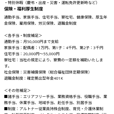
・特別休暇（慶弔・出産・災害・運転免許更新時など）
保険・福利厚生制度
通勤手当、家族手当、住宅手当、寮社宅、健康保険、厚生年
金保険、雇用保険、労災保険、退職金制度

＜各手当・制度補足＞

通勤手当：月50,000円まで支給

家族手当：配偶者：1万円、第1子：4千円、第2子：3千円

住宅手当：20,000円～55,000円

寮社宅：当社の規定により、寮費の一定額を補助いたしま
す。

社会保険：災害補償保険（総合福祉団体定期保険）

退職金制度：確定拠出型年金401K

＜その他補足＞

■諸手当：エリアフリー手当、業務資格手当、役職手当、業
務手当、休業手当、地域手当、赴任手当、別居手当

■制度：アルトナー従業員持株会制度、育児・介護休業制