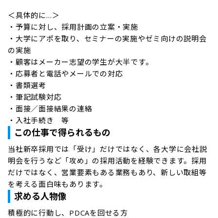
＜具体的に…＞

・予算に対し、採用計画の立案・実施

・大学にアポを取り、セミナーの実施やゼミ向けの説明会
の実施

・顧客はメーカー志望の学生が大半です。

・応募者と電話やメールでの対応

・書類選考

・筆記試験対応

・面接／面接結果の連絡

・入社手続き　等
この仕事で得られるもの
当社新卒採⽤では「受け」だけではなく、各⼤学に会社説
明会を⾏うなど「攻め」の採⽤活動を経験できます。採⽤
だけではなく、営業要素もある業務もあり、新しい取組等
を考える⾯⽩味もあります。
求める人物像
積極的に⾏動し、PDCAを回せる⽅