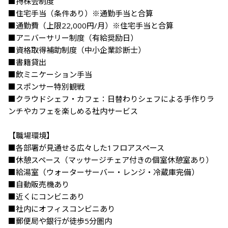
■持株会制度

■住宅手当（条件あり）※通勤手当と合算

■通勤費（上限22,000円/月）※住宅手当と合算

■アニバーサリー制度（有給奨励日）

■資格取得補助制度（中小企業診断士）

■書籍貸出

■飲ミニケーション手当

■スポンサー特別観戦

■クラウドシェフ・カフェ：日替わりシェフによる手作りラ
ンチやカフェを楽しめる社内サービス

【職場環境】

■各部署が見通せる広々した1フロアスペース

■休憩スペース（マッサージチェア付きの個室休憩室あり）

■給湯室（ウォーターサーバー・レンジ・冷蔵庫完備）

■自動販売機あり

■近くにコンビニあり

■社内にオフィスコンビニあり

■郵便局や銀行が徒歩5分圏内
