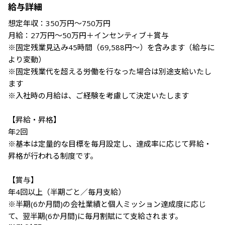
給与詳細
想定年収：350万円～750万円

月給：27万円～50万円＋インセンティブ＋賞与

※固定残業見込み45時間（69,588円～）を含みます（給与に
より変動）

※固定残業代を超える労働を行なった場合は別途支給いたし
ます

※入社時の月給は、ご経験を考慮して決定いたします

【昇給・昇格】

年2回

※基本は定量的な目標を毎月設定し、達成率に応じて昇給・
昇格が行われる制度です。

【賞与】

年4回以上（半期ごと／毎月支給）

※半期(6か月間)の会社業績と個人ミッション達成度に応じ
て、翌半期(6か月間)に毎月割賦にて支給されます。