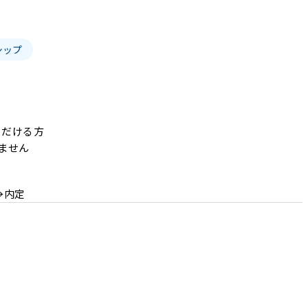
シップ
ただける方

ません
→内定