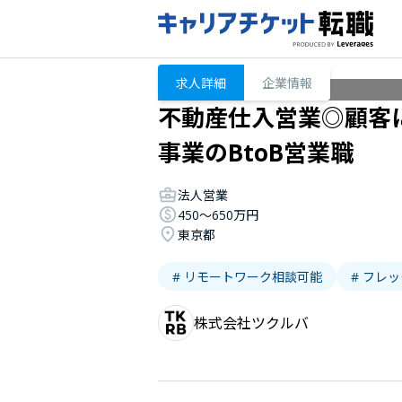
求人詳細
企業情報
不動産仕入営業◎顧客
事業のBtoB営業職
法人営業
450〜650万円
東京都
# リモートワーク相談可能
# フレ
株式会社ツクルバ