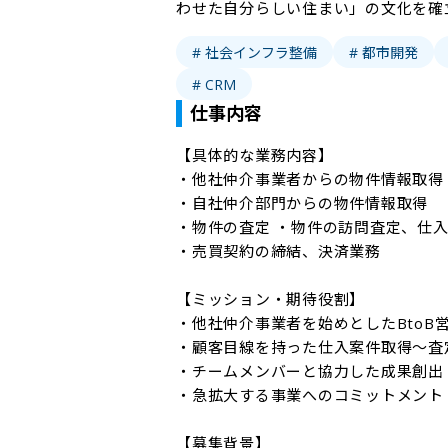
わせた自分らしい住まい」の文化を確
# 社会インフラ整備
# 都市開発
# CRM
仕事内容
【具体的な業務内容】

・他社仲介事業者からの物件情報取得

・自社仲介部門からの物件情報取得

・物件の査定 ・物件の訪問査定、仕入
・売買契約の締結、決済業務

【ミッション・期待役割】

・他社仲介事業者を始めとしたBtoB営
・顧客目線を持った仕入案件取得～査定
・チームメンバーと協力した成果創出

・急拡大する事業へのコミットメント

【募集背景】
