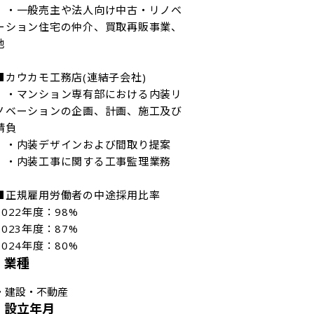
　・一般売主や法人向け中古・リノベ
ーション住宅の仲介、買取再販事業、


■カウカモ工務店(連結子会社)

　・マンション専有部における内装リ
ノベーションの企画、計画、施工及び
請負

　・内装デザインおよび間取り提案

　・内装工事に関する工事監理業務

■正規雇用労働者の中途採用比率

2022年度：98%

2023年度：87%

業種
・
建設・不動産
設立年月