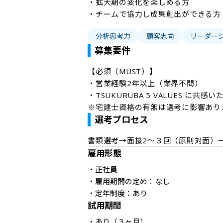
・拡大期の変化を楽しめる方

・チームで協力し成果創出ができる方
分析思考力
顧客志向
リーダー
募集要件
【必須（MUST）】

・営業経験2年以上（業界不問）

・TSUKURUBA 5 VALUES に共感い
※宅建士資格の有無は選考に影響あり
選考プロセス
書類選考→面接2〜３回（原則対面）
雇用形態
・正社員

・雇用期間の定め：なし

・定年制度：あり
試用期間
・あり（３ヶ月）
