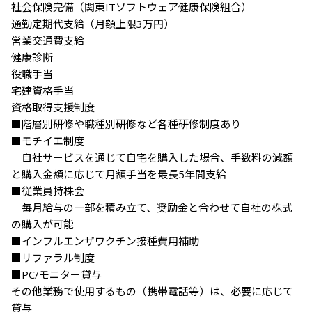
社会保険完備（関東ITソフトウェア健康保険組合）

通勤定期代支給（⽉額上限3万円）

営業交通費支給 

健康診断

役職手当

宅建資格手当

資格取得支援制度

■階層別研修や職種別研修など各種研修制度あり 

■モチイエ制度 

　⾃社サービスを通じて自宅を購⼊した場合、手数料の減額
と購⼊⾦額に応じて月額手当を最長5年間支給 

■従業員持株会 

　毎⽉給与の⼀部を積み⽴て、奨励金と合わせて⾃社の株式
の購⼊が可能 

■インフルエンザワクチン接種費用補助 

■リファラル制度

■PC/モニター貸与 

その他業務で使用するもの（携帯電話等）は、必要に応じて
貸与 
