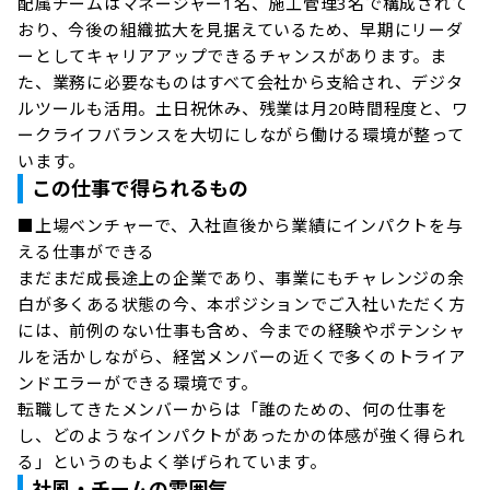
配属チームはマネージャー1名、施工管理3名で構成されて
おり、今後の組織拡大を見据えているため、早期にリーダ
ーとしてキャリアアップできるチャンスがあります。ま
た、業務に必要なものはすべて会社から支給され、デジタ
ルツールも活用。土日祝休み、残業は月20時間程度と、ワ
ークライフバランスを大切にしながら働ける環境が整って
います。
この仕事で得られるもの
■上場ベンチャーで、入社直後から業績にインパクトを与
える仕事ができる

まだまだ成長途上の企業であり、事業にもチャレンジの余
白が多くある状態の今、本ポジションでご入社いただく方
には、前例のない仕事も含め、今までの経験やポテンシャ
ルを活かしながら、経営メンバーの近くで多くのトライア
ンドエラーができる環境です。

転職してきたメンバーからは「誰のための、何の仕事を
し、どのようなインパクトがあったかの体感が強く得られ
る」というのもよく挙げられています。
社風・チームの雰囲気