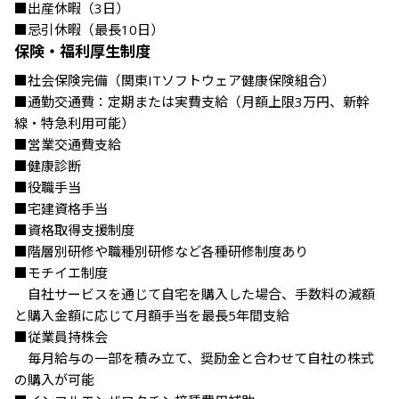
■出産休暇（3日）

■忌引休暇（最長10日）
保険・福利厚生制度
■社会保険完備（関東ITソフトウェア健康保険組合）

■通勤交通費：定期または実費支給（月額上限3万円、新幹
線・特急利用可能）

■営業交通費支給 

■健康診断

■役職手当

■宅建資格手当

■資格取得支援制度

■階層別研修や職種別研修など各種研修制度あり 

■モチイエ制度 

　⾃社サービスを通じて自宅を購⼊した場合、手数料の減額
と購⼊⾦額に応じて月額手当を最長5年間支給 

■従業員持株会 

　毎⽉給与の⼀部を積み⽴て、奨励金と合わせて⾃社の株式
の購⼊が可能 
