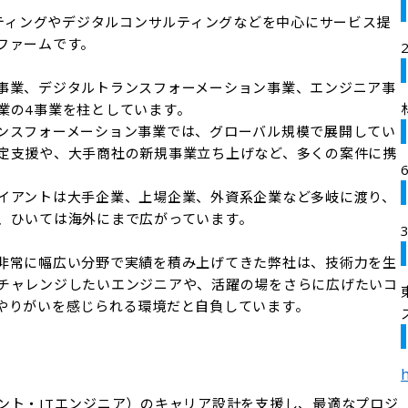
ルティングやデジタルコンサルティングなどを中心にサービス提
ァームです。

事業、デジタルトランスフォーメーション事業、エンジニア事
の4事業を柱としています。

ンスフォーメーション事業では、グローバル規模で展開してい
定支援や、大手商社の新規事業立ち上げなど、多くの案件に携
イアントは大手企業、上場企業、外資系企業など多岐に渡り、
、ひいては海外にまで広がっています。

非常に幅広い分野で実績を積み上げてきた弊社は、技術力を生
チャレンジしたいエンジニアや、活躍の場をさらに広げたいコ
やりがいを感じられる環境だと自負しています。
h
ント・ITエンジニア）のキャリア設計を支援し、最適なプロジ