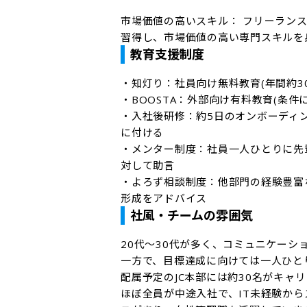
市場価値の高いスキル： フリーラン
習得し、市場価値の高い専門スキルを
教育支援制度
・知灯り：社員向け無料教育(年間約3
・BOOSTA：外部向け有料教育(条件に
・入社後研修：約5日のオンボーディ
に付ける

・メンター制度：社員一人ひとりに先
対して助言

・よろず相談制度：他部門の経験豊富
形成をアドバイス
社風・チームの雰囲気
20代～30代が多く、コミュニケーシ
一方で、目標達成に向けては一人ひと
配属予定のJC本部には約30名がキャリ
ほぼ全員が中途入社で、IT未経験か