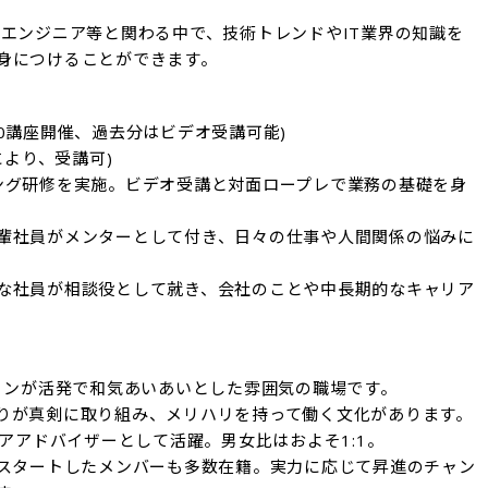
スエンジニア等と関わる中で、技術トレンドやIT業界の知識を
身につけることができます。
0講座開催、過去分はビデオ受講可能)

より、受講可)

ング研修を実施。ビデオ受講と対面ロープレで業務の基礎を身
輩社員がメンターとして付き、日々の仕事や人間関係の悩みに
な社員が相談役として就き、会社のことや中長期的なキャリア
ョンが活発で和気あいあいとした雰囲気の職場です。

りが真剣に取り組み、メリハリを持って働く文化があります。

アアドバイザーとして活躍。男女比はおよそ1:1。

らスタートしたメンバーも多数在籍。実力に応じて昇進のチャン