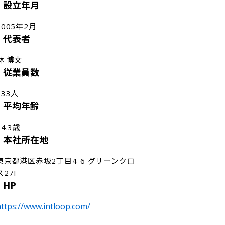
設立年月
2005年2月
代表者
林 博文
従業員数
633人
平均年齢
34.3歳
本社所在地
東京都港区赤坂2丁目4-6 グリーンクロ
ス27F
HP
ttps://www.intloop.com/