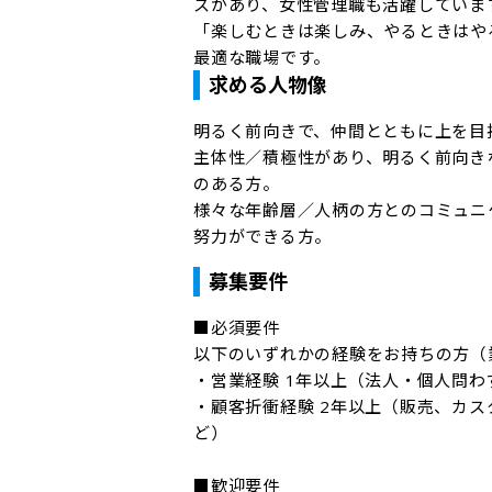
スがあり、女性管理職も活躍しています
「楽しむときは楽しみ、やるときはや
最適な職場です。
求める人物像
明るく前向きで、仲間とともに上を目指
主体性／積極性があり、明るく前向き
のある方。

様々な年齢層／人柄の方とのコミュニ
努力ができる方。
募集要件
■必須要件

以下のいずれかの経験をお持ちの方（業
・営業経験 1年以上（法人・個人問わ
・顧客折衝経験 2年以上（販売、カス
ど）

■歓迎要件
