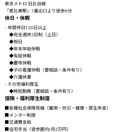
東京メトロ 日比谷線

「恵比寿駅」1番出口より徒歩6分
休日・休暇
- 年間休日120日以上

　◆完全週休2日制（土日）

　◆祝日

　◆年末年始休暇

　◆有給休暇

　◆慶弔休暇

　◆子の看護休暇（要相談・条件有り）

　◆介護休業

- その他福利厚生

　◆時短勤務（要相談・条件有り）
保険・福利厚生制度
■各種社会保険完備（雇用・労災・健康・厚生年金）

■メンター制度

■交通費支給

■住宅手当（徒歩圏内/月2万円）