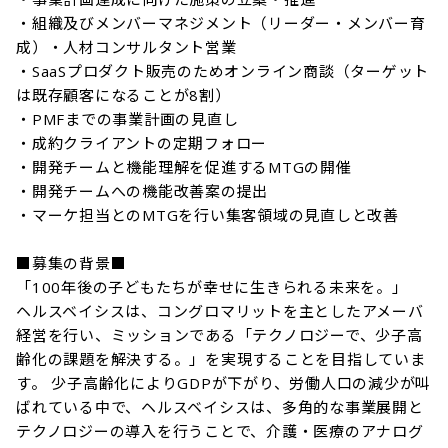
・組織及びメンバーマネジメント（リーダー・メンバー育
成）・人材コンサルタント営業

・SaaSプロダクト販売のためオンライン商談（ターゲット
は既存顧客になることが8割）

・PMFまでの事業計画の見直し

・成約クライアントの定期フォロー

・開発チームと機能理解を促進するMTGの開催

・開発チームへの機能改善案の提出

・マーケ担当とのMTGを行い集客領域の見直しと改善

■募集の背景■

「100年後の子どもたちが幸せに生きられる未来を。」

ヘルスベイシスは、コングロマリットを主としたアメーバ
経営を行い、ミッションである「テクノロジーで、少子高
齢化の課題を解決する。」を実現することを目指していま
す。 少子高齢化によりGDPが下がり、労働人口の減少が叫
ばれている中で、ヘルスベイシスは、多角的な事業展開と
テクノロジーの導入を行うことで、介護・医療のアナログ