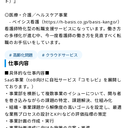
ト）』

◎医療・介護／ヘルスケア事業

　- ベイシス看護（https://h-basis.co.jp/basis-kango/）

看護師特化型の転職支援サービスになっています。働き方
の多様化が進む中、今一度看護師の働き方を見直すべく転
職のお手伝いをしています。
# 高齢化問題
# クラウドサービス
仕事内容
■具体的な仕事内容■

SaaS事業（toB向けに自社サービス『コモレビ』を展開し
ております。）

・事業部を横断して複数事業のイシューについて、関与者
を巻き込みながらの課題の特定、課題解決、仕組み化

・組織・事業課題から解像度の高いゴールを設定し、最適
な業務プロセスの設計とKPIなどの評価指標の策定

・事業計画の作成・実行

・事業計画達成に向けた施策の立案・推進
