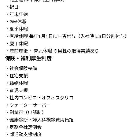
・祝日

・年末年始

・GW休暇

・夏季休暇

・有給休暇 毎年1月1日に一斉付与（入社時に3日分割付与）

・慶弔休暇

・産前産後・ 育児休暇 ※男性の取得実績あり
保険・福利厚生制度
・社会保険完備

・住宅支援

・結婚休暇

・育児支援

・社内コンビニ・オフィスグリコ

・ウォーターサーバー

・副業可（申請制）

・健康診断・婦人科検診費用負担

・定期全社定例会

・部活動支援制度
