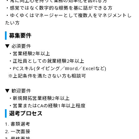
・常に向上心を持って業務の効率化を図れる方

・感覚ではなく数字的な根拠を基に話ができる方

・ゆくゆくはマネージャーとして複数人をマネジメントし
たい方
募集要件
▼ 必須要件

  ・営業経験2年以上

  ・正社員としての就業経験2年以上

  ・PCスキル(タイピング／Word／Excelなど)

  ※上記条件を満たさない方も相談可

▼ 歓迎要件

  ・新規開拓営業経験2年以上

  ・営業またはCAの経験1年以上程度
選考プロセス
1. 書類選考

2. 一次面接

3. 最終面接
