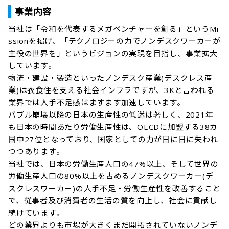
事業内容
当社は「令和を代表するメガベンチャーを創る」というMi
ssionを掲げ、「テクノロジーの力でノンデスクワーカーが
主役の世界を」というビジョンの実現を目指し、事業拡大
しています。

物流・建設・製造といったノンデスク産業(デスクレス産
業)は衣食住を支える社会インフラですが、3Kと言われる
業界では人手不足感はますます加速しています。

バブル崩壊以降の日本の生産性の低迷は著しく、2021年
も日本の時間あたり労働生産性は、OECDに加盟する38カ
国中27位となっており、国家としての力が日に日に失われ
つつあります。

当社では、日本の労働生産人口の47%以上、そして世界の
労働生産人口の80%以上を占めるノンデスクワーカー(デ
スクレスワーカー)の人手不足・労働生産性を改善すること
で、従事者及び消費者の生活の質を向上し、社会に貢献し
続けています。

どの業界よりも市場が大きくまだ開拓されていないノンデ