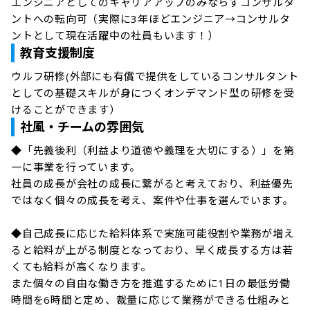
エンジニアとしてのキャリアアップのみならずコンサルタ
ントへの転向可（実際に3年ほどエンジニア→コンサルタ
ントとして現在活躍中の社員もいます！）
教育支援制度
ウルフ研修(外部にも有償で提供をしているコンサルタント
としての基礎スキルが身につくオンデマンド型の研修を受
けることができます）
社風・チームの雰囲気
◆「先義後利（利益より道徳や義理を大切にする）」を第
一に事業を行っています。

社員の成長が会社の成長に繋がると考えており、利益優先
ではなく個々の成長を考え、案件や仕事を選んでいます。

◆自己成長に応じた給料体系で実施可能役割や業務が増え
ると給料が上がる制度となっており、早く成長する方は若
くても給料が高くなります。

また個々の自由な働き方を推進するために1日の最低労働
時間を6時間と定め、裁量に応じて業務ができる仕組みと