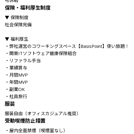
保険・福利厚生制度
▼ 保険制度

社会保険完備

▼ 福利厚生

・弊社運営のコワーキングスペース【BasisPoint】使い放題！

・関東ITソフトウェア健康保険組合

・リファラル手当

・業績賞与

・月間MVP

・年間MVP

・副業OK

・社員旅行
服装
服装自由（オフィスカジュアル推奨）
受動喫煙防止措置
・屋内全面禁煙（喫煙室なし）
