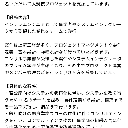
名いただいて大規模プロジェクトを支援しています。

【職務内容】

インフラエンジニアとして事業者やシステムインテグレー
タから受領した業務をチームで遂行。

案件は上流工程が多く、プロジェクトマネジメントや要件
定義、基本設計、詳細設計など行っていただきます。

コンサル事業部が受領した案件やシステムインテグレータ
のプライム案件が主軸となり、その中でプロジェクト運営
やメンバー管理などを行って頂ける方を募集しています。

【具体的な案件】

・官公庁向けシステムの老朽化に伴い、システム更改を行
うため10名のチームを組み、要件定義から設計、構築まで
を一括で実行し、納品まで行います。

・銀行向けの融資業務フローのIT化に伴うコンサルティン
グを行い、コンサルティング後のIT事業部の組織改善に伴
う内製化のために要件整理や改善活動を行います。
