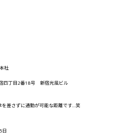
社

新宿四丁目2番18号　新宿光風ビル

傘を差さずに通勤が可能な距離です…笑
 
