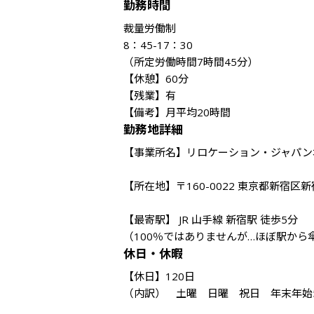
勤務時間
裁量労働制

8：45-17：30

（所定労働時間7時間45分）

【休憩】60分 

【残業】有 

【備考】月平均20時間
勤務地詳細
【事業所名】リロケーション・ジャパン本
【所在地】〒160-0022 東京都新宿区
【最寄駅】 JR 山手線 新宿駅 徒歩5分

（100％ではありませんが…ほぼ駅から
休日・休暇
【休日】120日 

（内訳）　土曜　日曜　祝日　年末年始5日