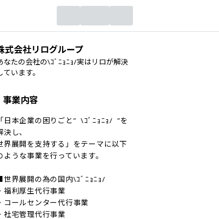
株式会社リログループ
あなたの会社の\ｺﾞﾆｮﾆｮ/実はリロが解決
しています。
事業内容
「日本企業の困りごと”  \ｺﾞﾆｮﾆｮ/  ”を
解決し、

世界展開を支持する」をテーマに以下
のような事業を行っています。

■世界展開の為の国内\ｺﾞﾆｮﾆｮ/

・福利厚生代行事業

・コールセンター代行事業

・社宅管理代行事業
