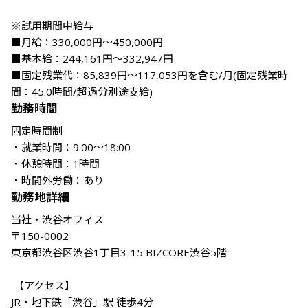
※試用期間中給与

■月給：330,000円～450,000円

■基本給：244,161円～332,947円

■固定残業代：85,839円～117,053円を含む/月(固定残業時
間：45.0時間/超過分別途支給)  
勤務時間
固定時間制

・就業時間：9:00〜18:00

・休憩時間：1時間

・時間外労働：あり
勤務地詳細
当社・渋谷オフィス

〒150-0002

東京都渋谷区渋谷1丁目3-15 BIZCORE渋谷5階

 【アクセス】

JR・地下鉄「渋谷」駅 徒歩4分
