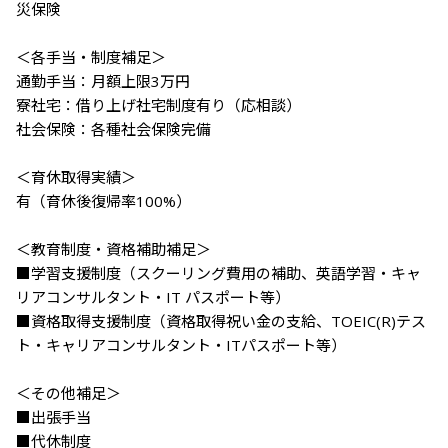
災保険

＜各手当・制度補足＞

通勤手当：月額上限3万円

寮社宅：借り上げ社宅制度有り（応相談）

社会保険：各種社会保険完備

＜育休取得実績＞

有（育休後復帰率100%）

＜教育制度・資格補助補足＞

■学習支援制度（スクーリング費用の補助、英語学習・キャ
リアコンサルタント・IT パスポート等）

■資格取得支援制度（資格取得祝い金の支給、TOEIC(R)テス
ト・キャリアコンサルタント・ITパスポート等）

＜その他補足＞

■出張手当

■代休制度
