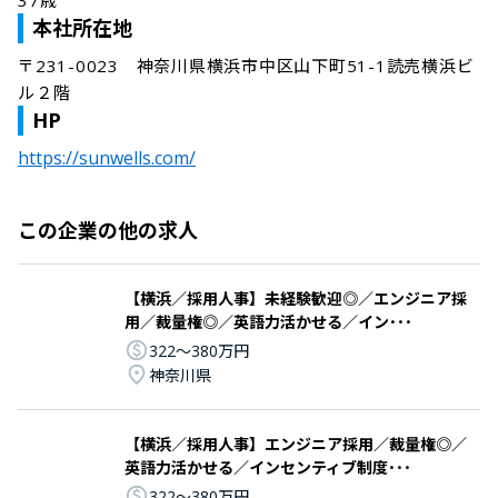
37歳
本社所在地
〒231-0023　神奈川県横浜市中区山下町51-1読売横浜ビ
ル２階
HP
https://sunwells.com/
この企業の他の求人
【横浜／採用人事】未経験歓迎◎／エンジニア採
用／裁量権◎／英語力活かせる／イン･･･
322〜380万円
神奈川県
【横浜／採用人事】エンジニア採用／裁量権◎／
英語力活かせる／インセンティブ制度･･･
322〜380万円