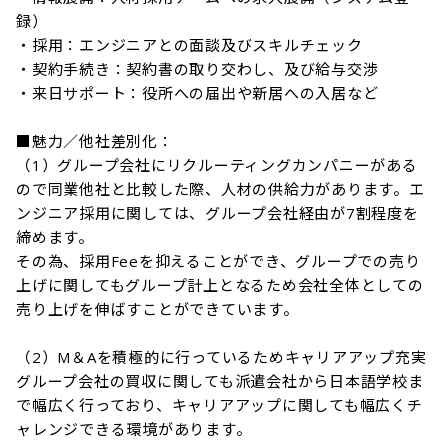
録）

・採用：エンジニアとの面談及びスキルチェック

・契約手続き：契約書の取り交わし、及び給与交渉

・来日サポート：役所への届出や新居への入居など

■魅力／他社差別化：

（1）グループ会社にリクルーティングカンパニーがある
ので同業他社と比較した際、人材の供給力があります。エ
ンジニア採用に関しては、グループ会社経由が7割程度を
締めます。

その為、採用Feeを抑えることができ、グループでの売り
上げに関してもグループ計上となるため会社全体としての
売り上げを伸ばすことができています。

（2）M＆Aを積極的に行っているためキャリアアップ充実

グループ会社の買収に関しても派遣会社から日本語学校ま
で幅広く行っており、キャリアアップに関しても幅広くチ
ャレンジできる環境があります。
