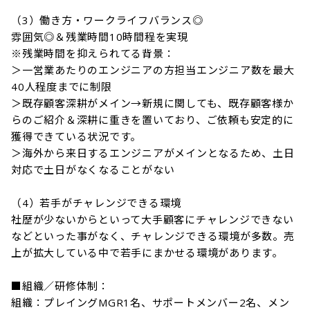
（3）働き方・ワークライフバランス◎

雰囲気◎＆残業時間10時間程を実現

※残業時間を抑えられてる背景：

＞一営業あたりのエンジニアの方担当エンジニア数を最大
40人程度までに制限

＞既存顧客深耕がメイン→新規に関しても、既存顧客様か
らのご紹介＆深耕に重きを置いており、ご依頼も安定的に
獲得できている状況です。

＞海外から来日するエンジニアがメインとなるため、土日
対応で土日がなくなることがない

（4）若手がチャレンジできる環境

社歴が少ないからといって大手顧客にチャレンジできない
などといった事がなく、チャレンジできる環境が多数。売
上が拡大している中で若手にまかせる環境があります。

■組織／研修体制：

組織：プレイングMGR1名、サポートメンバー2名、メン