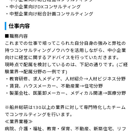
・中小企業向けDXコンサルティング

・中堅企業向け総合計画コンサルティング
仕事内容
■職務内容

これまでの仕事で培ってこられた自分自身の強みと弊社の
持つコンサルティングノウハウを活用しながら、中小企業
向けに経営に関するアドバイスを行っていただきます。

現時点で配属を検討しているのは、下記の通りです。(ご経
験業界→配属分野の一例です)

・教育研修、求人メディア、人材紹介→人材ビジネス分野

・賃貸、ハウスメーカー、不動産業→住宅分野

・製薬会社、医薬卸メーカー、メディカル関連→医療分野

※船井総研は130以上の業界に対して専門特化したチーム
でコンサルティングを行います。

≪業界業種≫

病院、介護・福祉、教育・保育、不動産、新築住宅、リフ