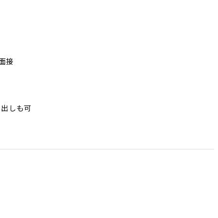
接

出しも可
