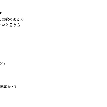


む意欲のある方

たいと思う方
ど）

接客など）
