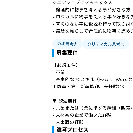
シニアジョブにマッチする人

- 論理的に物事を考える事が好きな方

- ロジカルに物事を捉える事が好きな方
- 答えのない事に仮説を持って取り組
- 無駄を減らして合理的に物事を進め
分析思考力
クリティカル思考力
募集要件
【必須条件】　

- 不問

- 基本的なPCスキル（Excel、Wordな
＊既卒・第二新卒歓迎、未経験OK

▼ 歓迎要件

- 営業または営業に準ずる経験（販売/
- 人材系の企業で働いた経験

選考プロセス