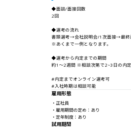
◆面談/面接回数

2回

◆選考の流れ

書類選考→会社説明会/1次面接→最終面
※あくまで一例となります。

◆選考から内定までの期間

約1～2週間 ※相談次第で2~3日の内定
#内定までオンライン選考可

#入社時期は相談可能
雇用形態
・正社員

・雇用期間の定め：あり

・定年制度：あり
試用期間