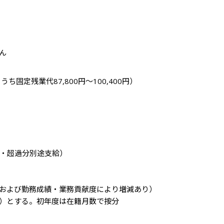
ん
うち固定残業代87,800円～100,400円）

分・超過分別途支給）

の業績および勤務成績・業務貢献度により増減あり）

）とする。初年度は在籍月数で按分
