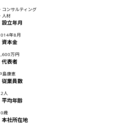
・
コンサルティング
・
人材
設立年月
2014年8月
資本金
2,600万円
代表者
中島康恵
従業員数
22人
平均年齢
30歳
本社所在地