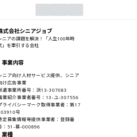
株式会社シニアジョブ
シニアの課題を解決！「人生100年時
代」を牽引する会社
事業内容
シニア向け人材サービス提供、シニア
向け広告事業

派遣事業所番号：派13-307083

職業紹介事業者番号：13-ユ-307556

プライバシーマーク取得事業者：第17
003910号

特定募集情報等提供事業者：登録番
号：51-募-000896
業種