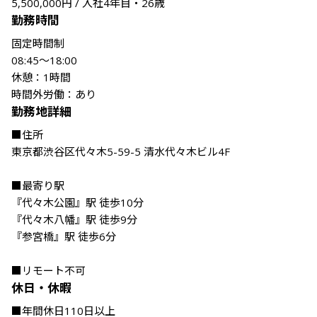
5,500,000円 / 入社4年目・26歳
勤務時間
固定時間制

08:45〜18:00

休憩：1時間

時間外労働：あり
勤務地詳細
■住所

東京都渋谷区代々木5-59-5 清水代々木ビル4F

■最寄り駅

『代々木公園』駅 徒歩10分

『代々木八幡』駅 徒歩9分

『参宮橋』駅 徒歩6分

■リモート不可
休日・休暇
■年間休日110日以上
