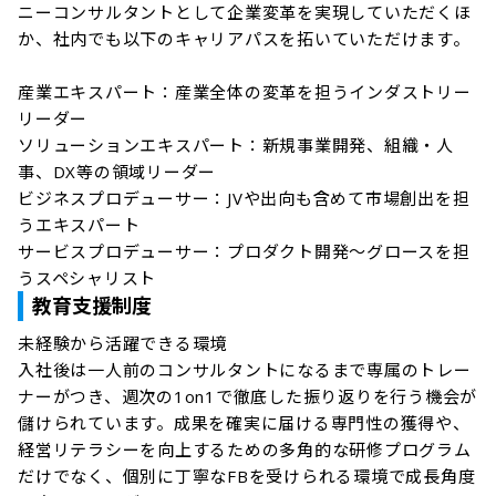
ニーコンサルタントとして企業変革を実現していただくほ
か、社内でも以下のキャリアパスを拓いていただけます。

産業エキスパート：産業全体の変革を担うインダストリー
リーダー

ソリューションエキスパート：新規事業開発、組織・人
事、DX等の領域リーダー

ビジネスプロデューサー：JVや出向も含めて市場創出を担
うエキスパート

サービスプロデューサー：プロダクト開発～グロースを担
うスペシャリスト
教育支援制度
未経験から活躍できる環境

入社後は一人前のコンサルタントになるまで専属のトレー
ナーがつき、週次の1on1で徹底した振り返りを行う機会が
儲けられています。成果を確実に届ける専門性の獲得や、
経営リテラシーを向上するための多角的な研修プログラム
だけでなく、個別に丁寧なFBを受けられる環境で成長角度