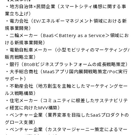
・地方自治体×民間企業（スマートシティ構想に関する事
業立ち上げ）

・電力会社（EV/エネルギーマネジメント領域における新
規事業開発）

・二輪メーカー（BaaS＜Battery as a Service＞領域にお
ける新規事業開発）

・電動自転車メーカー（小型モビリティのマーケティング/
販売戦略立案）

・銀行（BtoBビジネスプラットフォームの成長戦略策定）

・大手総合商社（MaaSアプリ国内展開戦略策定/PoC実行
サポート）

・不動産会社（地方創生を主軸としたマーケティングセー
ルス戦略構築）

・住宅メーカー（コミュニティに根差したサステナビリテ
ィ経営に向けたMVV構築）

・ベンチャー企業（業界変革を目指したSaaSプロダクトの
グロース支援）

・ベンチャー企業（カスタマージャーニー策定によるマー