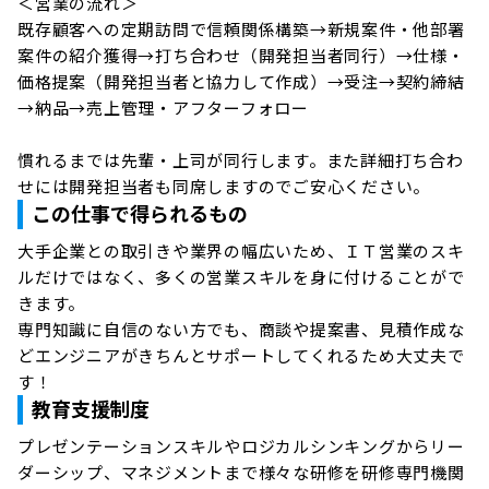
＜営業の流れ＞

既存顧客への定期訪問で信頼関係構築→新規案件・他部署
案件の紹介獲得→打ち合わせ（開発担当者同行）→仕様・
価格提案（開発担当者と協力して作成）→受注→契約締結
→納品→売上管理・アフターフォロー

慣れるまでは先輩・上司が同行します。また詳細打ち合わ
せには開発担当者も同席しますのでご安心ください。
この仕事で得られるもの
大手企業との取引きや業界の幅広いため、ＩＴ営業のスキ
ルだけではなく、多くの営業スキルを身に付けることがで
きます。

専門知識に自信のない方でも、商談や提案書、見積作成な
どエンジニアがきちんとサポートしてくれるため大丈夫で
す！
教育支援制度
プレゼンテーションスキルやロジカルシンキングからリー
ダーシップ、マネジメントまで様々な研修を研修専門機関