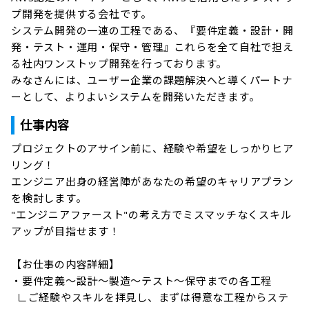
プ開発を提供する会社です。

システム開発の一連の工程である、『要件定義・設計・開
発・テスト・運用・保守・管理』これらを全て自社で担え
る社内ワンストップ開発を行っております。

みなさんには、ユーザー企業の課題解決へと導くパートナ
ーとして、よりよいシステムを開発いただきます。
仕事内容
プロジェクトのアサイン前に、経験や希望をしっかりヒア
リング！

エンジニア出身の経営陣があなたの希望のキャリアプラン
を検討します。

"エンジニアファースト"の考え方でミスマッチなくスキル
アップが目指せます！

【お仕事の内容詳細】

・要件定義～設計～製造～テスト～保守までの各工程

 ∟ご経験やスキルを拝見し、まずは得意な工程からステ