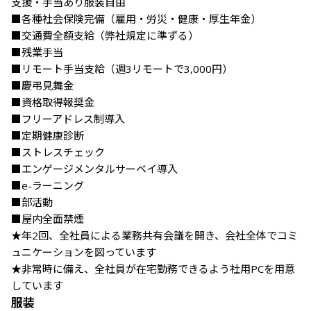
支援・手当あり服装自由

■各種社会保険完備（雇用・労災・健康・厚生年金）

■交通費全額支給（弊社規定に準ずる）

■残業手当

■リモート手当支給（週3リモートで3,000円）

■慶弔見舞金

■資格取得報奨金

■フリーアドレス制導入

■定期健康診断

■ストレスチェック

■エンゲージメンタルサーベイ導入

■e-ラーニング

■部活動

■屋内全面禁煙

★年2回、全社員による業務共有会議を開き、会社全体でコミ
ュニケーションを図っています

★非常時に備え、全社員が在宅勤務できるよう社用PCを用意
しています
服装