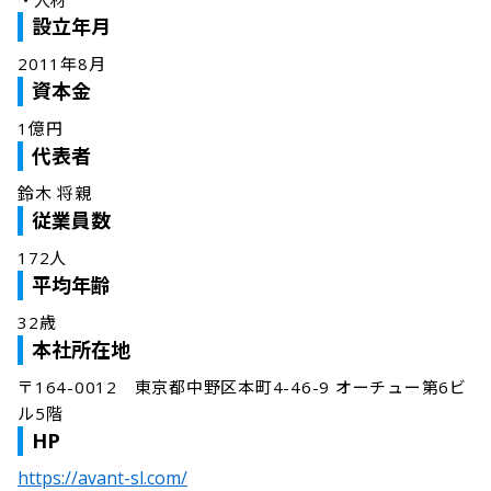
・
人材
設立年月
2011年8月
資本金
1億円
代表者
鈴木 将親
従業員数
172人
平均年齢
32歳
本社所在地
〒164-0012　東京都中野区本町4-46-9 オーチュー第6ビ
ル5階
HP
https://avant-sl.com/