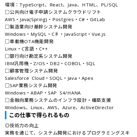
環境：TypeScript、React、Java、HTML、PL/SQL

□公共向け電子申請システムクラウドリフト

AWS・Java(Spring)・Postgres・C#・GitLab

□製造業向け基幹システム開発

Windows・MySQL・C♯・JavaScript・Vue.js

□車載機OTA機能開発

Linux・C言語・C++

□銀行向け勘定系システム開発

IBM汎用機・Z/OS・DB2・COBOL・SQL

□顧客管理システム開発

Salesforce Cloud・SOQL・Java・Apex

□SAP業務システム開発

Windows・ABAP・SAP S4/HANA

□金融向業務システムのインフラ設計・構築支援

Windows、Linux、AWS、Azure、ActiveDirector
この仕事で得られるもの
◎技術力の向上

実務を通じて、システム開発におけるプログラミングスキ