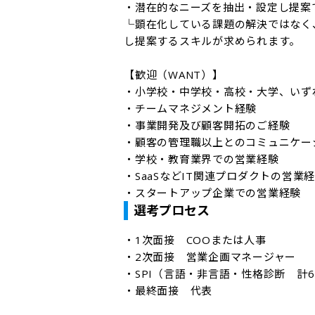
・潜在的なニーズを抽出・設定し提案で
└顕在化している課題の解決ではなく
し提案するスキルが求められます。

【歓迎（WANT）】

・小学校・中学校・高校・大学、いず
・チームマネジメント経験

・事業開発及び顧客開拓のご経験

・顧客の管理職以上とのコミュニケーシ
・学校・教育業界での営業経験

・SaaSなどIT関連プロダクトの営業経
・スタートアップ企業での営業経験
選考プロセス
・1次面接　COOまたは人事

・2次面接　営業企画マネージャー

・SPI（言語・非言語・性格診断　計65
・最終面接　代表 
