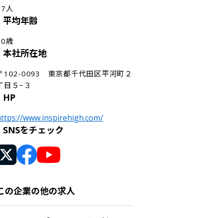
27人
平均年齢
30歳
本社所在地
〒102-0093　東京都千代田区平河町２
丁目５−３
HP
ttps://www.inspirehigh.com/
SNSをチェック
この企業の他の求人