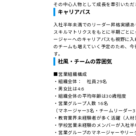
その中心人物として成長を牽引いただ
キャリアパス
入社半年未満でのリーダー昇格実績あり
スキルマトリクスをもとに半期ごとに
ージャーへのキャリアパスも視野に入
のチームも増えていく予定のため、今
す。
社風・チームの雰囲気
■営業組織構成

・組織全体：　社員29名

・男女比は4:6

・組織全体の平均年齢は30歳程度

・営業グループ人数 16名　

（マネージャー3名・チームリーダー3
・教育業界未経験者が多く活躍（人材業
・学校営業未経験のメンバーが入社半
・営業グループのマネージャーやリー