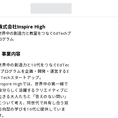
株式会社Inspire High
世界中の創造力と教室をつなぐEdTechプ
ログラム
事業内容
世界中の創造力と10代をつなぐEdTec
hプログラムを企画・開発・運営するE
dTechスタートアップ。

Inspire Highでは、世界中の第一線で
自分らしく活躍するクリエイティブに
生きる大人たちと「答えのない問い」
について考え、同世代で共有し合う双
方向型の学びを10代に提供していま
す。
