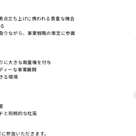
拠点立ち上げに携われる貴重な機会

る

取りながら、事業戦略の策定に参画

りに大きな裁量権を付与

ィーな事業展開

る環境



ドと挑戦的な社風
に参加いただきます。
