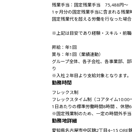
残業手当：固定残業手当　75,488円～

1ヶ月分の固定残業手当に含まれる残業時
固定残業代を超える労働を行なった場合
※上記は目安であり経験・スキル・前職
昇給：年1回

賞与：年1回（業績連動）

グループ全体、各子会社、各事業部、部
り

※入社２年目より支給対象となります。
勤務時間
フレックス制

フレックスタイム制（コアタイム10:00～1
1日あたりの標準労働時間8時間 、休憩60
※固定残業制のため、一定の時間外手当
勤務地詳細
愛知県名古屋市中区錦2丁目4−15 ORE