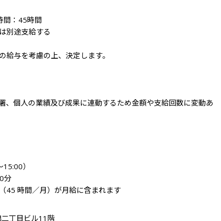
間：45時間

は別途支給する

の給与を考慮の上、決定します。

署、個人の業績及び成果に連動するため金額や支給回数に変動あ
5:00）

分

（45 時間／月）が月給に含まれます
錦二丁目ビル11階