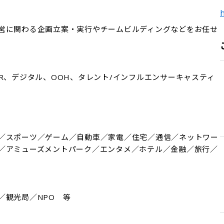
h
営に関わる企画立案・実行やチームビルディングなどをお任せ
R、デジタル、OOH、タレント/インフルエンサーキャスティ
／スポーツ／ゲーム／自動車／家電／住宅／通信／ネットワー
／アミューズメントパーク／エンタメ／ホテル／金融／旅行／
／観光局／NPO　等