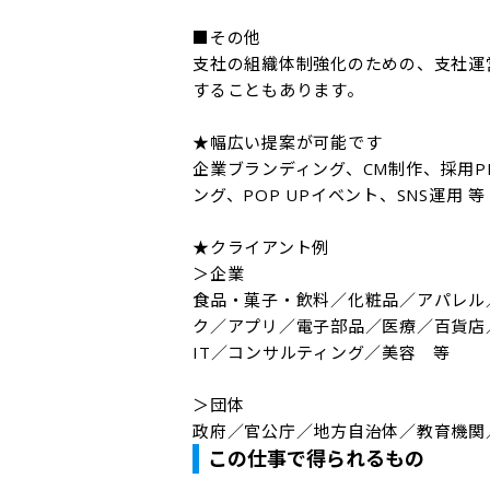
■その他

支社の組織体制強化のための、支社運
することもあります。

★幅広い提案が可能です

企業ブランディング、CM制作、採用P
ング、POP UPイベント、SNS運用 等

★クライアント例

＞企業

食品・菓子・飲料／化粧品／アパレル
ク／アプリ／電子部品／医療／百貨店
IT／コンサルティング／美容　等

＞団体

政府／官公庁／地方自治体／教育機関
この仕事で得られるもの