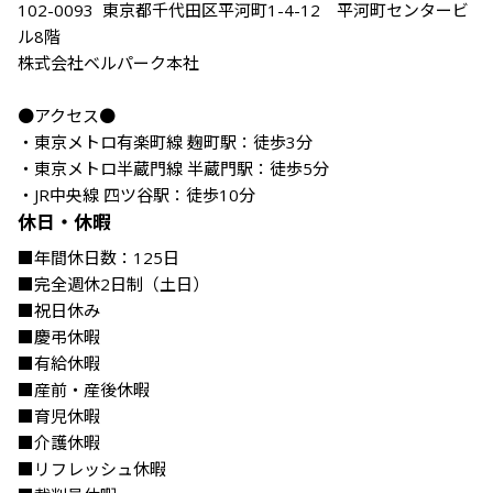
102-0093  東京都千代田区平河町1-4-12　平河町センタービ
ル8階

株式会社ベルパーク本社

●アクセス●

・東京メトロ有楽町線 麹町駅：徒歩3分

・東京メトロ半蔵門線 半蔵門駅：徒歩5分

・JR中央線 四ツ谷駅：徒歩10分
休日・休暇
■年間休日数：125日

■完全週休2日制（土日）

■祝日休み

■慶弔休暇

■有給休暇

■産前・産後休暇

■育児休暇

■介護休暇

■リフレッシュ休暇
