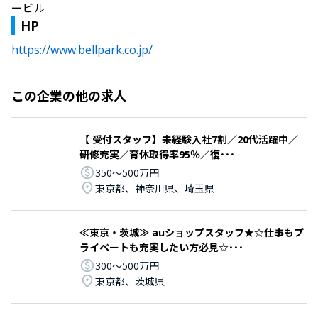
ービル
HP
https://www.bellpark.co.jp/
この企業の他の求人
【 受付スタッフ】未経験入社7割／20代活躍中／
研修充実／育休取得率95％／復･･･
350〜500万円
東京都、神奈川県、埼玉県
≪東京・茨城≫ auショップスタッフ★☆仕事もプ
ライベートも充実したい方必見☆･･･
300〜500万円
東京都、茨城県