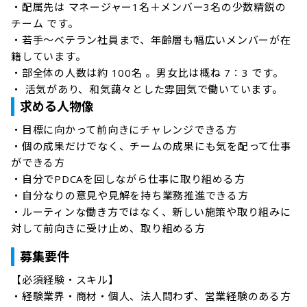
・配属先は マネージャー1名＋メンバー3名の少数精鋭の
チーム です。

・若手〜ベテラン社員まで、年齢層も幅広いメンバーが在
籍しています。

・部全体の人数は約 100名 。男女比は概ね 7：3 です。

・ 活気があり、和気藹々とした雰囲気で働いています。
求める人物像
・目標に向かって前向きにチャレンジできる方

・個の成果だけでなく、チームの成果にも気を配って仕事
ができる方

・自分でPDCAを回しながら仕事に取り組める方

・自分なりの意見や見解を持ち業務推進できる方

・ルーティンな働き方ではなく、新しい施策や取り組みに
対して前向きに受け止め、取り組める方
募集要件
【必須経験・スキル】

・経験業界・商材・個人、法人問わず、営業経験のある方
