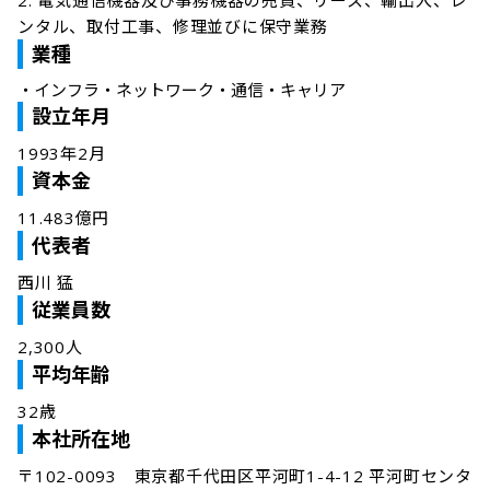
2. 電気通信機器及び事務機器の売買、リース、輸出⼊、レ
ンタル、取付⼯事、修理並びに保守業務
業種
・
インフラ・ネットワーク・通信・キャリア
設立年月
1993年2月
資本金
11.483億円
代表者
⻄川 猛
従業員数
2,300人
平均年齢
32歳
本社所在地
〒102-0093　東京都千代田区平河町1-4-12 平河町センタ