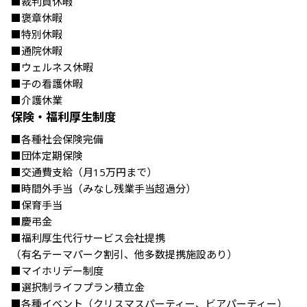
■裁判員休暇

■褒章休暇

■特別休暇

■通院休暇

■ウェルネス休暇

■子の看護休暇

■介護休業
保険・福利厚生制度
■各種社会保険完備

■団体定期保険

■交通費支給（月15万円まで）

■時間外手当（みなし残業手当超過分）

■保育手当

■慶弔金

■福利厚生代行サービス会社提携

（有名テーマパーク割引、他多数提携施設あり）

■マイホリデー制度

■選択制ライフプラン積立金

■各種イベント（クリスマスパーティー、ビアパーティー）