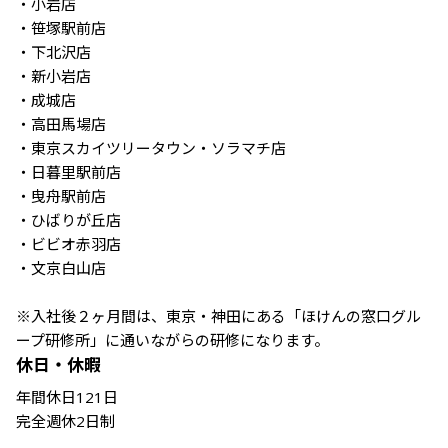
・小岩店

・笹塚駅前店

・下北沢店

・新小岩店

・成城店

・高田馬場店

・東京スカイツリータウン・ソラマチ店

・日暮里駅前店

・曳舟駅前店

・ひばりが丘店

・ビビオ赤羽店

・文京白山店

※入社後２ヶ月間は、東京・神田にある「ほけんの窓口グル
ープ研修所」に通いながらの研修になります。
休日・休暇
年間休日121日

完全週休2日制
