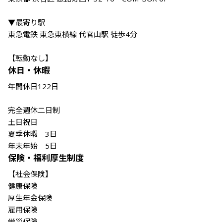
▼最寄り駅

東急電鉄 東急東横線 代官山駅 徒歩4分

【転勤なし】
休日・休暇
年間休日122日 

完全週休二日制　

土日祝日　

夏季休暇　3日　

年末年始　5日 
保険・福利厚生制度
【社会保険】

健康保険

厚生年金保険　

雇用保険　

労災保険
