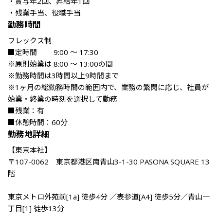
・賞与年2回、昇給年1回

・残業手当、役職手当
勤務時間
フレックス制

■定時間 　　9:00 ～ 17:30

※原則始業は 8:00 ～ 13:00の間

※勤務時間は3時間以上9時間まで

※1ヶ月の総勤務時間の範囲内で、業務の繁閑に応じ、社員が
始業・終業の時刻を選択して勤務

■残業：有

■休憩時間：60分
勤務地詳細
【東京本社】

〒107-0062　東京都港区南青山3-1-30 PASONA SQUARE 13
階

東京メトロ外苑前[1a] 徒歩4分 ／表参道[A4] 徒歩5分／青山一
丁目[1] 徒歩13分
