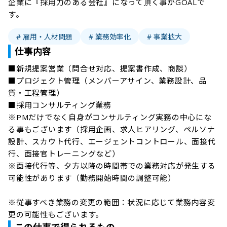
企業に『採用力のある会社』になって頂く事がGOALで
す。
# 雇用・人材問題
# 業務効率化
# 事業拡大
仕事内容
■新規提案営業（問合せ対応、提案書作成、商談）

■プロジェクト管理（メンバーアサイン、業務設計、品
質・工程管理）

■採用コンサルティング業務　

※PMだけでなく自身がコンサルティング実務の中心にな
る事もございます（採用企画、求人ヒアリング、ペルソナ
設計、スカウト代行、エージェントコントロール、面接代
行、面接官トレーニングなど）

※面接代行等、夕方以降の時間帯での業務対応が発生する
可能性があります（勤務開始時間の調整可能）

※従事すべき業務の変更の範囲：状況に応じて業務内容変
更の可能性もございます。