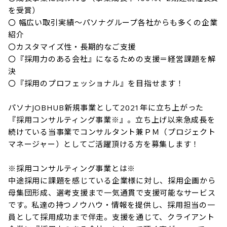
を受賞）

〇 幅広い取引実績～パソナグループ各社からも多くの企業
紹介

〇カスタマイズ性・長期的なご支援

〇『採用力のある会社』になるための支援＝経営課題を解
決

〇『採用のプロフェッショナル』を目指せます！

パソナJOBHUB新規事業として2021年に立ち上がった
『採用コンサルティング事業※』。立ち上げ以来急成長を
続けている当事業でコンサルタント兼ＰＭ（プロジェクト
マネージャー）としてご活躍頂ける方を募集します！

※採用コンサルティング事業とは※　

中途採用に課題を感じている企業様に対し、採用企画から
母集団形成、選考支援まで一気通貫で支援可能なサービス
です。私達の持つノウハウ・情報を提供し、採用担当の一
員として採用成功まで伴走。支援を通じて、クライアント