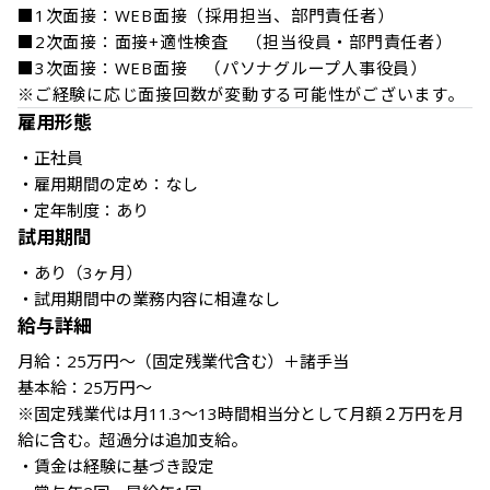
■1次面接：WEB面接（採用担当、部門責任者）

■2次面接：面接+適性検査　（担当役員・部門責任者）

■3次面接：WEB面接　（パソナグループ人事役員）

※ご経験に応じ面接回数が変動する可能性がございます。
雇用形態
・正社員

・雇用期間の定め：なし

・定年制度：あり
試用期間
・あり（3ヶ月）

・試用期間中の業務内容に相違なし
給与詳細
月給：25万円～（固定残業代含む）＋諸手当

基本給：25万円～

※固定残業代は月11.3～13時間相当分として月額２万円を月
給に含む。超過分は追加支給。

・賃金は経験に基づき設定
