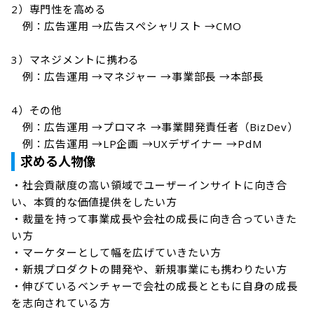
2）専門性を高める

　例：広告運用 →広告スペシャリスト →CMO

3）マネジメントに携わる

　例：広告運用 →マネジャー →事業部長 →本部長

4）その他

　例：広告運用 →プロマネ →事業開発責任者（BizDev）

　例：広告運用 →LP企画 →UXデザイナー →PdM
求める人物像
・社会貢献度の高い領域でユーザーインサイトに向き合
い、本質的な価値提供をしたい方

・裁量を持って事業成長や会社の成長に向き合っていきた
い方

・マーケターとして幅を広げていきたい方

・新規プロダクトの開発や、新規事業にも携わりたい方

・伸びているベンチャーで会社の成長とともに自身の成長
を志向されている方