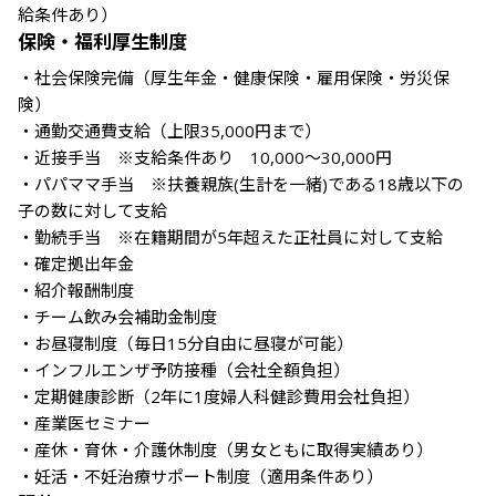
給条件あり）
保険・福利厚生制度
・社会保険完備（厚生年金・健康保険・雇用保険・労災保
険）

・通勤交通費支給（上限35,000円まで）

・近接手当　※支給条件あり　10,000～30,000円

・パパママ手当　※扶養親族(生計を一緒)である18歳以下の
子の数に対して支給

・勤続手当　※在籍期間が5年超えた正社員に対して支給

・確定拠出年金

・紹介報酬制度

・チーム飲み会補助金制度

・お昼寝制度（毎日15分自由に昼寝が可能）

・インフルエンザ予防接種（会社全額負担）

・定期健康診断（2年に1度婦人科健診費用会社負担）

・産業医セミナー

・産休・育休・介護休制度（男女ともに取得実績あり）

・妊活・不妊治療サポート制度（適用条件あり）