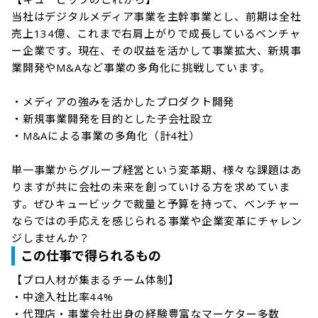
当社はデジタルメディア事業を主幹事業とし、前期は全社
売上134億、これまで右肩上がりで成長しているベンチャ
ー企業です。現在、その収益を活かして事業拡大、新規事
業開発やM&Aなど事業の多角化に挑戦しています。

・メディアの強みを活かしたプロダクト開発

・新規事業開発を目的とした子会社設立

・M&Aによる事業の多角化（計4社）

単一事業からグループ経営という変革期、様々な課題はあ
りますが共に会社の未来を創っていける方を求めていま
す。ぜひキュービックで裁量と予算を持って、ベンチャー
ならではの手応えを感じられる事業や企業変革にチャレン
ジしませんか？
この仕事で得られるもの
【プロ人材が集まるチーム体制】

・中途入社比率44%

・代理店・事業会社出身の経験豊富なマーケター多数
