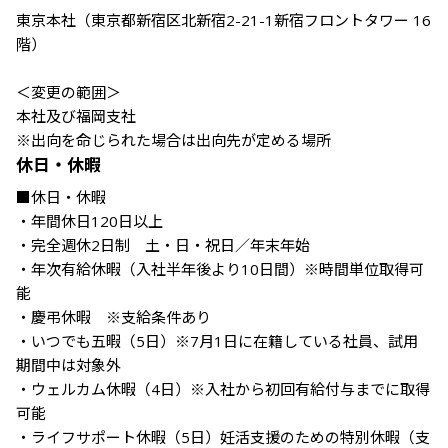
東京本社（東京都新宿区北新宿2-21-1新宿フロントタワー 16
階）

＜変更の範囲＞

本社及び福岡支社　

※出向を命じられた場合は出向先が定める場所
休日・休暇
■休日・休暇

・年間休日120日以上

・完全週休2日制　土・日・祝日／年末年始

・年次有給休暇（入社半年後より10日間）※時間単位取得可
能

・慶弔休暇　※支給条件あり

・いつでも五暇（5日）※7月1日に在籍している社員、試用
期間中は対象外

・ウェルカム休暇（4日）※入社から初回有給付与までに取得
可能

・ライフサポート休暇（5日）妊活支援のための特別休暇（支