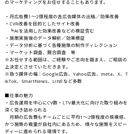
のマーケティングをお任せすることもあります。

・月広告費1〜2億程度の各広告媒体の出稿／効果改善

・CVR改善を目的としたサイト改善

　┗AIを活用した効果改善などの検証含む

・施策実施後のデータ解析／効果検証

・データ分析に基づく各種施策の制作ディレクション

・マーケット調査、競合調査　等

※お任せする範囲は、ご経験やご志向を踏まえ、ご相談の
上決定とさせていただきます。

※扱う媒体の幅：Google広告、Yahoo広告、meta、X、T
ikTok、SmartNews、LINEなど多数

■仕事の魅力

・広告運用を中心にCV数・LTV最大化に向けた取り組みを
深く突き詰められる

　月額の広告費もチームごとに平均1〜2億程度の規模感、
かつ施策の裁量が自社内にあるため、様々な施策をスピー
ディーに進められる環境です。
