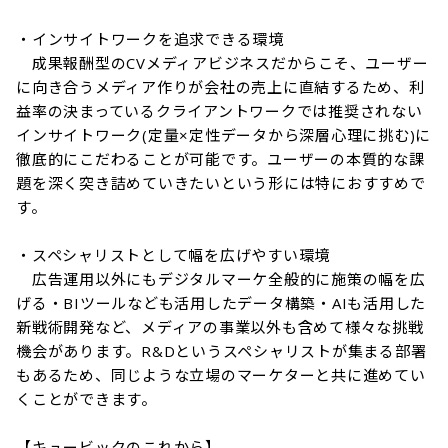
・インサイトワークを追求できる環境

　成果報酬型のCVメディアビジネスだからこそ、ユーザー
に向き合うメディア作りが会社の売上に直結するため、利
益率の決まっているクライアントワークでは推奨されない
インサイトワーク(定量×定性データから深層心理に挑む)に
徹底的にこだわることが可能です。ユーザーの本質的な課
題を深く突き詰めていきたいという形には特におすすめで
す。

・スペシャリストとして幅を広げやすい環境

　広告運用以外にもデジタルマーケ全般的に施策の幅を広
げる・BIツールなども活用したデータ構築・AIも活用した
新戦術開発など、メディアの事業以外も含めて様々な挑戦
機会があります。R&Dというスペシャリストが集まる部署
もあるため、同じような立場のマーケターと共に進めてい
くことができます。

【キュービックのこれから】
