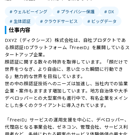
# ウェルビーイング
# プライバシー保護
# DX
# 生体認証
# クラウドサービス
# ビッグデータ
仕事内容
DXYZ（ディクシーズ）株式会社は、自社プロダクトであ
る顔認証IDプラットフォーム『FreeiD』を展開しているス
タートアップ企業。

顔認証に関する数々の特許を取得しています。「顔だけで
世界をつなぎ、より自由に、思い立った瞬間に行動でき
る」魅力的な世界を目指しています。

世の中の顔認証技術へのニーズは加速し、当社内での協業
企業・案件もますます増加しています。地方自治体や大手
デベロッパーとの大型案件も進行中で、有名企業をメイン
とした多くのクライアントに導入されています。

「FreeiD」サービスの運用支援を中心に、デベロッパー、
代理店となる事業会社、ゼネコン、管理会社、サービス利
用者など、多岐にわたる顧客のサービス体験価値の最大化