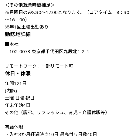
＜その他就業時間補足＞

※月曜日のみ8:30～17:00となります。（コアタイム　8：30
～16：00）

※年1回土曜出勤あり
勤務地詳細
■本社

〒102-0073 東京都千代田区九段北4-2-4

リモートワーク：一部リモート可
休日・休暇
年間121日

(内訳)

土曜 日曜 祝日

年末年始4日

その他（慶弔、リフレッシュ、育児・介護休暇等）

有給休暇

・入社3か月経過時点10日 最高付与日数40日