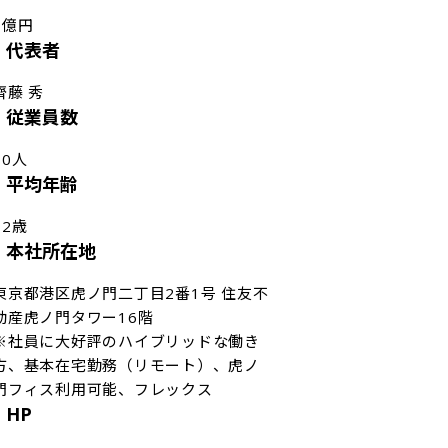
1億円
代表者
齊藤 秀
従業員数
80人
平均年齢
32歳
本社所在地
東京都港区虎ノ門二丁目2番1号 住友不
動産虎ノ門タワー16階

※社員に大好評のハイブリッドな働き
方、基本在宅勤務（リモート）、虎ノ
門フィス利用可能、フレックス
HP