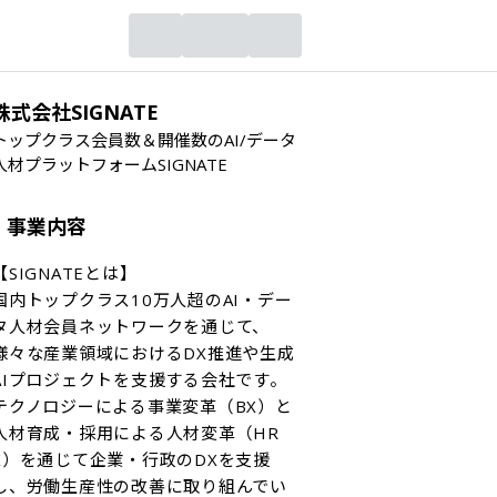
株式会社SIGNATE
トップクラス会員数＆開催数のAI/データ
人材プラットフォームSIGNATE
事業内容
【SIGNATEとは】

国内トップクラス10万人超のAI・デー
タ人材会員ネットワークを通じて、
様々な産業領域におけるDX推進や生成
AIプロジェクトを支援する会社です。
テクノロジーによる事業変革（BX）と
人材育成・採用による人材変革（HR
X）を通じて企業・行政のDXを支援
し、労働生産性の改善に取り組んでい