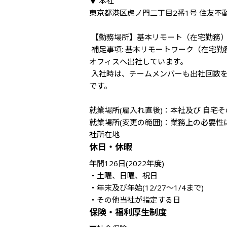
▼ 本社

東京都港区虎ノ門二丁目2番1号 住友不動
 【勤務場所】基本リモート（在宅勤務）

 補足事項: 基本リモートワーク（在宅勤務）をベースとした上で、必要に応じて週1回程（月3～4回）東京
オフィスへ出社しています。

 入社時は、チームメンバーも出社回数を増やして、リアルコミュニケーションの機会を増やすことが可能
です。

就業場所(雇入れ直後)：本社及び 自宅そ
就業場所(変更の範囲)：業務上の必要
社所在地
休日・休暇
年間126日(2022年度)

・土曜、日曜、祝日

・年末及び年始(12/27～1/4まで)

・その他当社が指定する日
保険・福利厚生制度