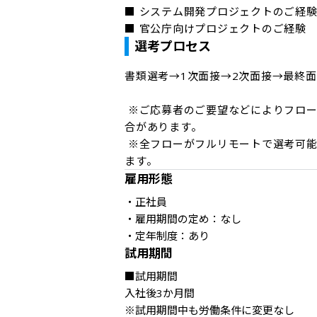
■ システム開発プロジェクトのご経験
■ 官公庁向けプロジェクトのご経験
選考プロセス
書類選考→1次面接→2次面接→最終面
 ※ご応募者のご要望などによりフローを組ませていただいておりますので、上記より変更となる場
合があります。

 ※全フローがフルリモートで選考可能ですが、東京オフィスへご来社いただき面接の可能性もあり
ます。
雇用形態
・正社員

・雇用期間の定め：なし

・定年制度：あり
試用期間
■試用期間

入社後3か月間

※試用期間中も労働条件に変更なし