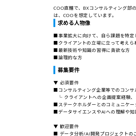
COO直轄で、BXコンサルティング
は、COOを想定しています。
求める人物像
■事業拡大に向けて、自ら課題を特定
■クライアントの立場に立って考えられ
■最新技術や知識の習得に貪欲な方

■論理的な方
募集要件
▼ 必須要件

■コンサルティング企業等でのコンサル
   └ クライアントへの企画提案経験、およびプロジェクト管理経験

■ステークホルダーとのコミュニケー
■データサイエンスやAIへの理解や知
▼ 歓迎要件

■ データ分析/AI開発プロジェクトのご