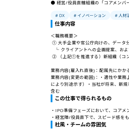
● 経営/役員直轄組織の「コアメンバ
# DX
# イノベーション
# 人材
仕事内容
＜職務概要＞

 ① 大手企業や官公庁向けの、データ分析・AI開発プロジェクトの推進

   └ クライアントへの企画提案、およびプロジェクト管理

 ② （上記①を推進する）新組織（コンサルティング事業組織）の立ち上げ

業務内容(雇入れ直後)：配属先にかか
業務内容(変更の範囲)：・適性や業
により別途示す）・当社が将来、新規
含む
この仕事で得られるもの
・IPO準備フェーズにおいて、コアメ
・経営陣/役員直下で、スピード感を
社風・チームの雰囲気