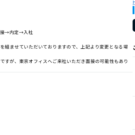
h


接→内定→入社
