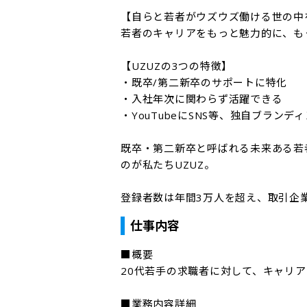
【自らと若者がウズウズ働ける世の中を
若者のキャリアをもっと魅力的に、も
【UZUZの3つの特徴】

・既卒/第二新卒のサポートに特化

・入社年次に関わらず活躍できる

・YouTubeにSNS等、独自ブランディ
既卒・第二新卒と呼ばれる未来ある若
のが私たちUZUZ。

登録者数は年間3万人を超え、取引企業
仕事内容
■概要

20代若手の求職者に対して、キャリア
■業務内容詳細
