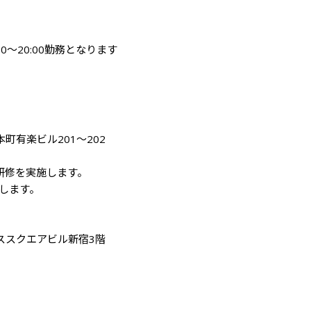
〜20:00勤務となります

町有楽ビル201～202

修を実施します。

ます。

ススクエアビル新宿3階
