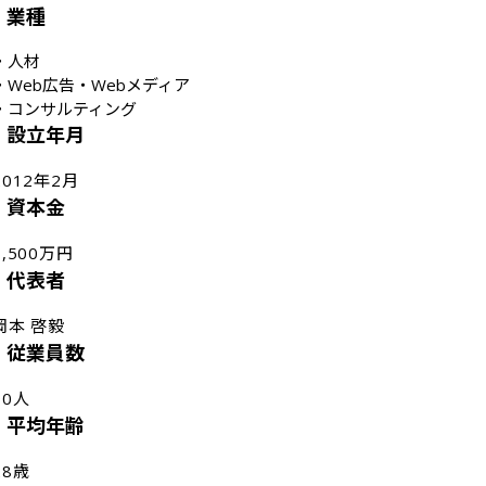
業種
・
人材
・
Web広告・Webメディア
・
コンサルティング
設立年月
2012年2月
資本金
1,500万円
代表者
岡本 啓毅
従業員数
90人
平均年齢
28歳