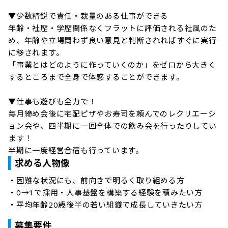
▼少数精鋭で責任・裁量のある仕事ができる

年齢・社歴・学歴関係なくフラットに評価される社風のた
め、年齢や立場問わず良い意見と判断されればすぐに実行
に移されます。

「事業とはどのように作っていくのか」をゼロから大きく
するところまで全身で体感することができます。

▼仕事も遊びも全力で！

毎月締め会後に宅配ピザやお寿司を頼んでのレクリエーシ
ョン会や、四半期に一回全体での飲み会を行ったりしてい
ます！

半期に一度経営合宿も行っています。
求める人物像
・困難な状況にも、前向きで明るく取り組める方

・0→1で採用・人事基盤を構築する経験を積みたい方

・平均年齢20歳後半の若い組織で成長していきたい方
募集要件