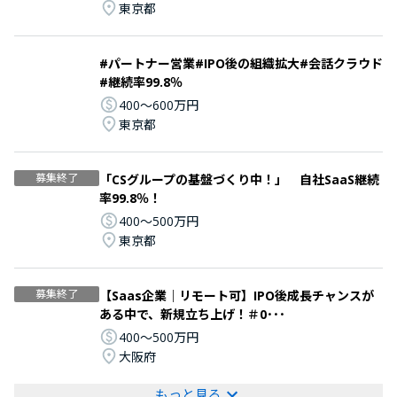
東京都
#パートナー営業#IPO後の組織拡大#会話クラウド
#継続率99.8％
400〜600万円
東京都
募集終了
「CSグループの基盤づくり中！」 自社SaaS継続
率99.8％！
400〜500万円
東京都
募集終了
【Saas企業｜リモート可】IPO後成長チャンスが
ある中で、新規立ち上げ！＃0･･･
400〜500万円
大阪府
もっと見る