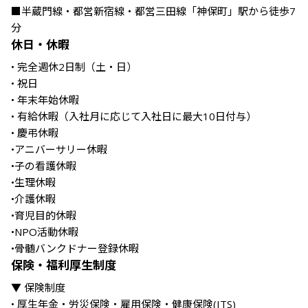
■半蔵門線・都営新宿線・都営三田線「神保町」駅から徒歩7
休日・休暇
• 完全週休2日制（土・日）

• 祝日

• 年末年始休暇

• 有給休暇（入社月に応じて入社日に最大10日付与）

• 慶弔休暇

•アニバーサリー休暇

•子の看護休暇

•生理休暇

•介護休暇

•育児目的休暇

•NPO活動休暇

•骨髄バンクドナー登録休暇
保険・福利厚生制度
▼ 保険制度

• 厚生年金・労災保険・雇用保険・健康保険(ITS)
