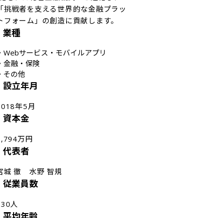
「挑戦者を支える世界的な金融プラッ
トフォーム」の創造に貢献します。
業種
・
Webサービス・モバイルアプリ
・
金融・保険
・
その他
設立年月
2018年5月
資本金
8,794万円
代表者
宮城 徹　水野 智規
従業員数
130人
平均年齢