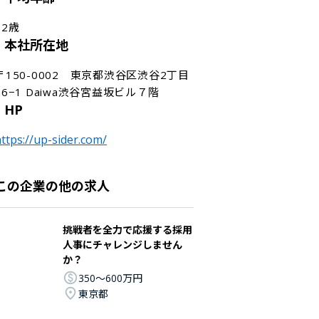
32歳
本社所在地
〒150-0002　東京都渋谷区渋谷2丁目
16−1 Daiwa渋谷宮益坂ビル７階
HP
ttps://up-sider.com/
この企業の他の求人
挑戦者を全力で応援する採用
人事にチャレンジしません
か？
350〜600万円
東京都