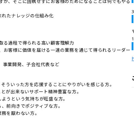
すが、そこに固執せずにお客様のためになることは何でもやる
まれたナレッジの仕組み化

取る過程で得られる高い顧客理解力

、お客様に価値を届ける一連の業務を通じて得られるリーダー
h
、事業開発、子会社代表など
、そういった方を応援することにやりがいを感じる方。

とが出来ないサポート精神豊富な方。

ようという気持ちが旺盛な方。

、前向きでポジティブな方。

業務を厭わない方。