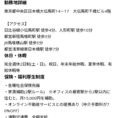
勤務地詳細
東京都中央区日本橋大伝馬町14－17　大伝馬町千歳ビル4階

 【アクセス】

日比谷線小伝馬町駅 徒歩4分、人形町駅 徒歩10分

都営新宿馬喰町駅 徒歩3分

JR馬喰横山駅 徒歩3分

都営浅草線東日本橋駅 徒歩7分
休日・休暇
完全週休2日制(土・日)、祝日、年末年始休暇、夏季休暇、有
給休暇等
保険・福利厚生制度
・各種社会保険完備

・家賃補助(2駅ルール)　※オフィスの最寄駅から2駅以内に
住むと、月15,000円を補助。

・オンライン不動産サービスとの提携あり（仲介手数料が7
0%OFF）

・通勤交通費　全額支給
