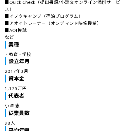
■Quick Check（提出書類/小論文オンライン添削サービ
ス）

■イノウキャンプ（宿泊プログラム）

■アオイトレーナー（オンデマンド映像授業）

■AOI模試

など
業種
・
教育・学校
設立年月
2017年3月
資本金
1,175万円
代表者
小澤 忠
従業員数
98人
平均年齢