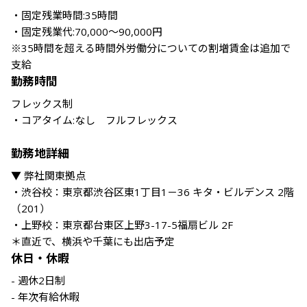
・固定残業時間:35時間

・固定残業代:70,000～90,000円

※35時間を超える時間外労働分についての割増賃金は追加で
支給
勤務時間
フレックス制

・コアタイム:なし　フルフレックス

勤務地詳細
▼ 弊社関東拠点

・渋谷校：東京都渋谷区東1丁目1－36 キタ・ビルデンス 2階
（201）

・上野校：東京都台東区上野3-17-5福扇ビル 2F

＊直近で、横浜や千葉にも出店予定
休日・休暇
- 週休2日制

- 年次有給休暇
