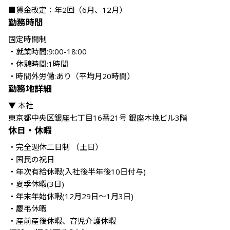
■賃金改定：年2回（6月、12月）
勤務時間
固定時間制

・就業時間:9:00-18:00

・休憩時間:1時間

・時間外労働:あり（平均月20時間）
勤務地詳細
▼ 本社

東京都中央区銀座七丁目16番21号 銀座木挽ビル3階
休日・休暇
・完全週休二日制 （土日）

・国民の祝日

・年次有給休暇(入社後半年後10日付与)

・夏季休暇(3日)

・年末年始休暇(12月29日～1月3日)

・慶弔休暇

・産前産後休暇、育児介護休暇