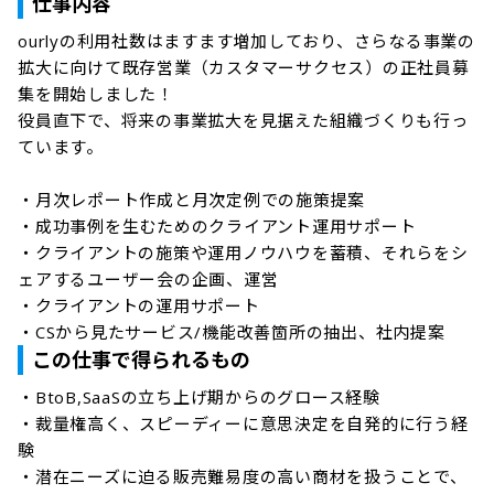
仕事内容
ourlyの利用社数はますます増加しており、さらなる事業の
拡大に向けて既存営業（カスタマーサクセス）の正社員募
集を開始しました！

役員直下で、将来の事業拡大を見据えた組織づくりも行っ
ています。

・月次レポート作成と月次定例での施策提案

・成功事例を生むためのクライアント運用サポート

・クライアントの施策や運用ノウハウを蓄積、それらをシ
ェアするユーザー会の企画、運営

・クライアントの運用サポート

・CSから見たサービス/機能改善箇所の抽出、社内提案
この仕事で得られるもの
・BtoB,SaaSの立ち上げ期からのグロース経験

・裁量権高く、スピーディーに意思決定を自発的に行う経
験

・潜在ニーズに迫る販売難易度の高い商材を扱うことで、