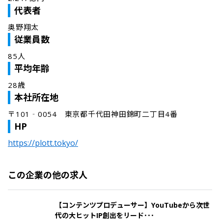
代表者
奥野翔太
従業員数
85人
平均年齢
28歳
本社所在地
〒101‐0054　東京都千代田神田錦町二丁目4番
HP
https://plott.tokyo/
この企業の他の求人
【コンテンツプロデューサー】YouTubeから次世
代の大ヒットIP創出をリード･･･