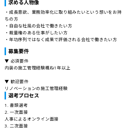
求める人物像
・成⻑意欲、業務効率化に取り組みたいという想いをお持
ちの⽅

・⾃由な社⾵の会社で働きたい⽅

・裁量権のある仕事がしたい⽅

・年功序列ではなく成果で評価される会社で働きたい⽅
募集要件
▼ 必須要件

内装の施工管理経験概ね1年以上

▼ 歓迎要件

リノベーションの施工管理経験
選考プロセス
1. 書類選考

2. 一次面接

人事によるオンライン面接

3. 二次面接
