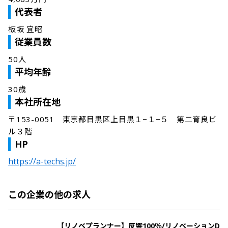
代表者
板坂 宜昭
従業員数
50人
平均年齢
30歳
本社所在地
〒153-0051　東京都目黒区上目黒１−１−５　第二育良ビ
ル３階
HP
https://a-techs.jp/
この企業の他の求人
【リノベプランナー】反響100％/リノベーションD