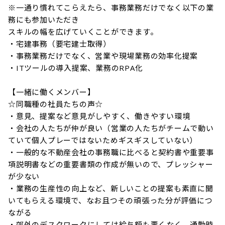
※一通り慣れてこらえたら、事務業務だけでなく以下の業
務にも参加いただき

スキルの幅を広げていくことができます。

・宅建事務（要宅建士取得）

・事務業務だけでなく、営業や現場業務の効率化提案

・ITツールの導入提案、業務のRPA化

【一緒に働くメンバー】

☆同職種の社員たちの声☆

・意見、提案など意見がしやすく、働きやすい環境

・会社の人たちが仲が良い（営業の人たちがチームで動い
ていて個人プレーではないためギスギスしていない）

・一般的な不動産会社の事務職に比べると契約書や重要事
項説明書などの重要書類の作成が無いので、プレッシャー
が少ない

・業務の生産性の向上など、新しいことの提案も素直に聞
いてもらえる環境で、なお且つその頑張った分が評価につ
ながる

・郊外のデスクワークにしては給与額も悪くなく、通勤時