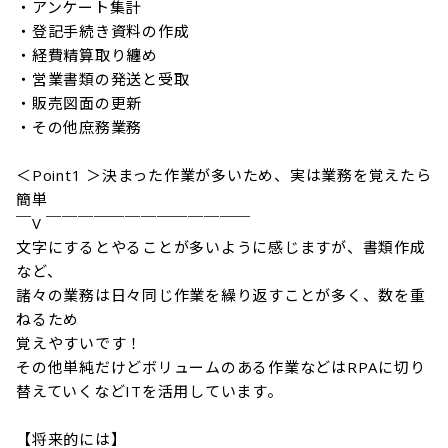
・アンケート集計

・登記手続き資料の作成

・経費精算取り纏め

・営業書類の発送と受取

・販売図面の更新

・その他庶務業務

＜Point1 ＞決まった作業が多いため、実は業務を覚えたら
簡単

￣V ￣￣￣￣￣￣￣￣￣￣￣￣￣

文字にするとやることが多いように感じますが、書類作成
など、

諸々の業務は日々同じ作業を繰り返すことが多く、数を重
ねるため

覚えやすいです！

その他単純だけどボリュームのある作業などはRPAに切り
替えていくなどITを活用しています。

【将来的には】
