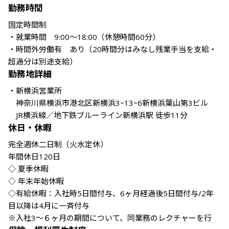
勤務時間
固定時間制

・就業時間　9:00～18:00（休憩時間60分）

・時間外労働有　あり（20時間分はみなし残業手当を支給・
超過分は別途支給）
勤務地詳細
・新横浜営業所

　神奈川県横浜市港北区新横浜3ｰ13ｰ6新横浜葉山第3ビル

　JR横浜線／地下鉄ブルーライン新横浜駅 徒歩11分
休日・休暇
完全週休二日制（火水定休）

年間休日120日

◇ 夏季休暇

◇ 年末年始休暇

◇有給休暇：入社時5日間付与、6ヶ月経過後5日間付与/2年
目以降は4月に一斉付与　

※入社3～６ヶ月の期間について、同業務のレクチャーを行