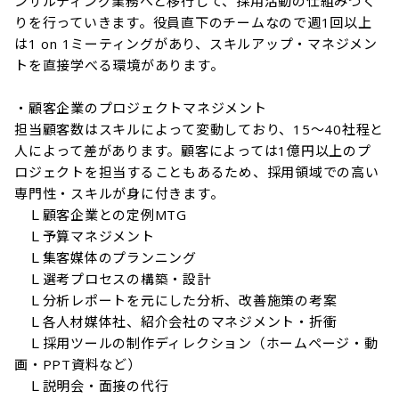
ンサルティング業務へと移行して、採用活動の仕組みづく
りを行っていきます。役員直下のチームなので週1回以上
は1 on 1ミーティングがあり、スキルアップ・マネジメン
トを直接学べる環境があります。

・顧客企業のプロジェクトマネジメント

担当顧客数はスキルによって変動しており、15～40社程と
人によって差があります。顧客によっては1億円以上のプ
ロジェクトを担当することもあるため、採用領域での高い
専門性・スキルが身に付きます。

　Ｌ顧客企業との定例MTG

　Ｌ予算マネジメント

　Ｌ集客媒体のプランニング

　Ｌ選考プロセスの構築・設計

　Ｌ分析レポートを元にした分析、改善施策の考案

　Ｌ各人材媒体社、紹介会社のマネジメント・折衝

　Ｌ採用ツールの制作ディレクション（ホームページ・動
画・PPT資料など）

　Ｌ説明会・面接の代行
