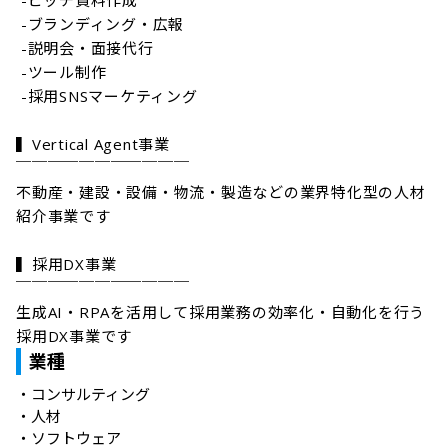
 -ピッチ資料作成

 -ブランディング・広報

 -説明会・面接代行

 -ツール制作

 -採用SNSマーケティング

▍Vertical Agent事業

￣￣￣￣￣￣￣￣￣￣￣

不動産・建設・設備・物流・製造などの業界特化型の人材
紹介事業です

▍採用DX事業

￣￣￣￣￣￣￣￣￣￣￣

生成AI・RPAを活用して採用業務の効率化・自動化を行う
採用DX事業です
業種
・
コンサルティング
・
人材
・
ソフトウェア