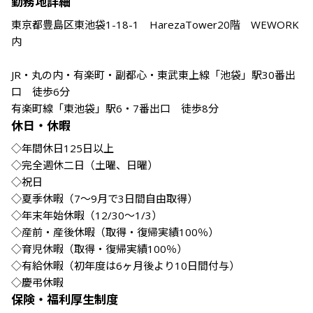
勤務地詳細
東京都豊島区東池袋1-18-1　HarezaTower20階　WEWORK
内

JR・丸の内・有楽町・副都心・東武東上線「池袋」駅30番出
口　徒歩6分

有楽町線「東池袋」駅6・7番出口　徒歩8分
休日・休暇
◇年間休日125日以上　

◇完全週休二日（土曜、日曜）

◇祝日

◇夏季休暇（7～9月で3日間自由取得）

◇年末年始休暇（12/30～1/3）

◇産前・産後休暇（取得・復帰実績100％）

◇育児休暇（取得・復帰実績100％）

◇有給休暇（初年度は6ヶ月後より10日間付与）

◇慶弔休暇
保険・福利厚生制度