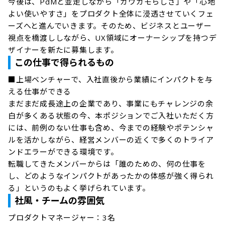
今後は、PdMと並走しながら「カウカモらしさ」や「心地
よい使いやすさ」をプロダクト全体に浸透させていくフェ
ーズへと進んでいきます。そのため、ビジネスとユーザー
視点を橋渡ししながら、UX領域にオーナーシップを持つデ
ザイナーを新たに募集します。
この仕事で得られるもの
■上場ベンチャーで、入社直後から業績にインパクトを与
える仕事ができる

まだまだ成長途上の企業であり、事業にもチャレンジの余
白が多くある状態の今、本ポジションでご入社いただく方
には、前例のない仕事も含め、今までの経験やポテンシャ
ルを活かしながら、経営メンバーの近くで多くのトライア
ンドエラーができる環境です。

転職してきたメンバーからは「誰のための、何の仕事を
し、どのようなインパクトがあったかの体感が強く得られ
る」というのもよく挙げられています。
社風・チームの雰囲気
プロダクトマネージャー：3名
