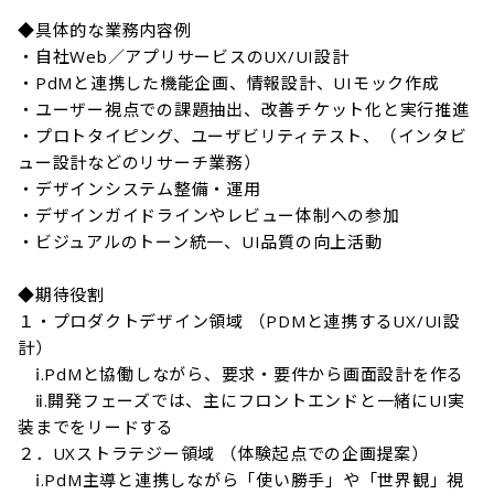
◆具体的な業務内容例

・自社Web／アプリサービスのUX/UI設計

・PdMと連携した機能企画、情報設計、UIモック作成

・ユーザー視点での課題抽出、改善チケット化と実行推進

・プロトタイピング、ユーザビリティテスト、（インタビ
ュー設計などのリサーチ業務）

・デザインシステム整備・運用

・デザインガイドラインやレビュー体制への参加

・ビジュアルのトーン統一、UI品質の向上活動

◆期待役割

１・プロダクトデザイン領域 （PDMと連携するUX/UI設
計）

　ⅰ.PdMと協働しながら、要求・要件から画面設計を作る

　ⅱ.開発フェーズでは、主にフロントエンドと一緒にUI実
装までをリードする

２．UXストラテジー領域 （体験起点での企画提案）

　ⅰ.PdM主導と連携しながら「使い勝手」や「世界観」視