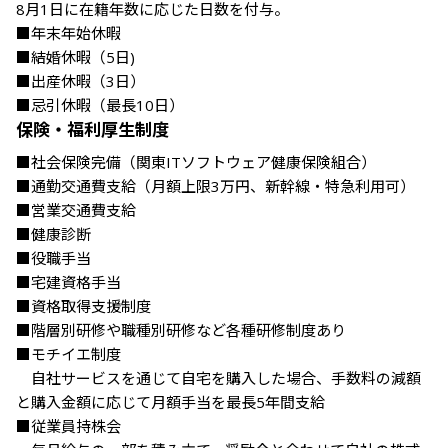
8月1日に在籍年数に応じた日数を付与。

■年末年始休暇

■結婚休暇（5日)

■出産休暇（3日）

■忌引休暇（最長10日）
保険・福利厚生制度
■社会保険完備（関東ITソフトウェア健康保険組合）

■通勤交通費支給（⽉額上限3万円、新幹線・特急利⽤可）

■営業交通費支給 

■健康診断

■役職手当

■宅建資格手当

■資格取得支援制度

■階層別研修や職種別研修など各種研修制度あり 

■モチイエ制度 

　⾃社サービスを通じて自宅を購⼊した場合、手数料の減額
と購⼊⾦額に応じて月額手当を最長5年間支給 

■従業員持株会 
