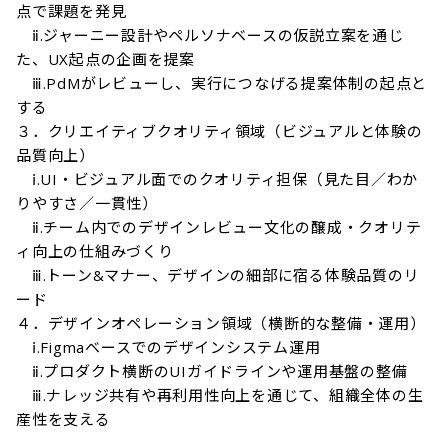
点で課題を発見

　ⅱ.ジャーニー設計やペルソナベースの仮説立案を通じ
た、UX起点の企画を提案

　ⅲ.PdMがレビューし、実行につなげる提案体制の起点と
する

３．クリエイティブクオリティ領域（ビジュアルと体験の
品質向上）

　ⅰ.UI・ビジュアル面でのクオリティ担保（見た目／わか
りやすさ／一貫性）

　ⅱ.チーム内でのデザインレビュー文化の醸成・クオリテ
ィ向上の仕組みづくり

　ⅲ.トーン&マナー、デザインの細部に宿る体験品質のリ
ード

４．デザインオペレーション領域（横断的な整備・運用）

　ⅰ.Figmaベースでのデザインシステム運用

　ⅱ.プロダクト横断のUIガイドラインや運用基盤の整備

　ⅲ.ナレッジ共有や再利用性向上を通じて、組織全体の生
産性を支える
