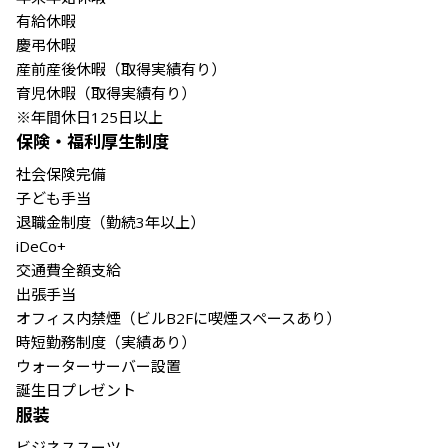
有給休暇

慶弔休暇

産前産後休暇（取得実績有り）

育児休暇（取得実績有り）

※年間休日125日以上
保険・福利厚生制度
社会保険完備

子ども手当

退職金制度（勤続3年以上）

iDeCo+

交通費全額支給

出張手当

オフィス内禁煙（ビルB2Fに喫煙スペースあり）

時短勤務制度（実績あり）

ウォーターサーバー設置

誕生日プレゼント
服装
ビジネススーツ
