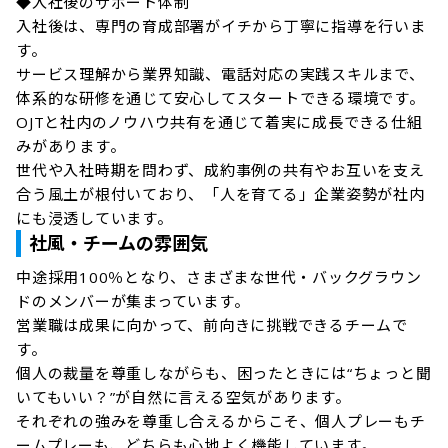
◆入社後のサポート体制

入社後は、専門の育成部署がイチから丁寧に指導を行いま
す。

サービス理解から業界知識、電話対応の実践スキルまで、
体系的な研修を通じて安心してスタートできる環境です。

OJTと社内のノウハウ共有を通じて着実に成長できる仕組
みがあります。

世代や入社時期を問わず、成約事例の共有やお互いを支え
合う風土が根付いており、「人を育てる」企業姿勢が社内
社風・チームの雰囲気
中途採用100％となり、さまざまな世代・バックグラウン
ドのメンバーが集まっています。

営業職は成果に向かって、前向きに挑戦できるチームで
す。

個人の裁量を尊重しながらも、困ったときには“ちょっと聞
いてもいい？”が自然に言える空気があります。

それぞれの強みを尊重し合えるからこそ、個人プレーもチ
ームプレーも、どちらも心地よく機能しています。
