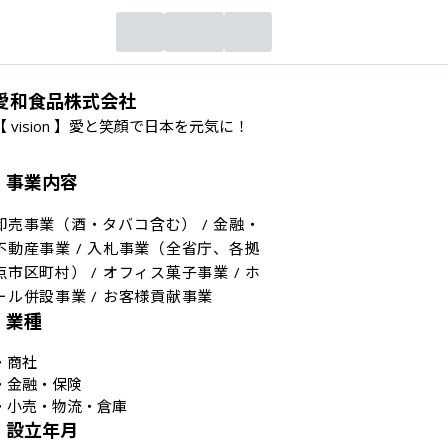
愛和食品株式会社
【 vision 】愛と笑顔で日本を元気に！
事業内容
卸売事業（酒・タバコ含む） / 金融・
不動産事業 / 入札事業（全省庁、各拠
点市区町村） / オフィス菓子事業 / ホ
ール併設事業 / お客様貢献事業
業種
・
商社
・
金融・保険
・
小売・物流・倉庫
設立年月