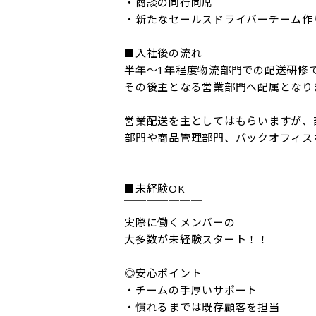
・商談の同行同席

・新たなセールスドライバーチーム作り
■入社後の流れ

半年～1年程度物流部門での配送研修
その後主となる営業部門へ配属となりま
営業配送を主としてはもらいますが、
部門や商品管理部門、バックオフィス
■未経験OK

￣￣￣￣￣￣￣

実際に働くメンバーの

大多数が未経験スタート！！

◎安心ポイント

・チームの手厚いサポート

・慣れるまでは既存顧客を担当
