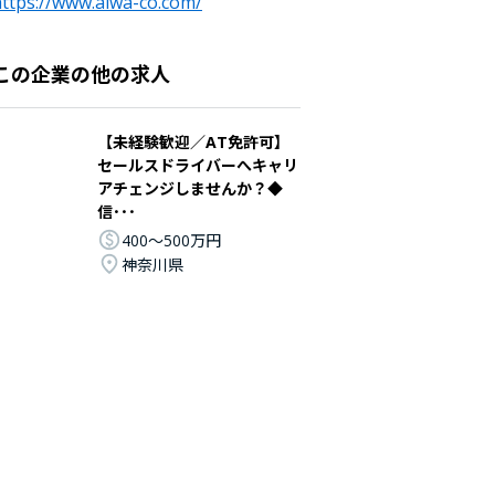
ttps://www.aiwa-co.com/
この企業の他の求人
【未経験歓迎／AT免許可】
セールスドライバーへキャリ
アチェンジしませんか？◆
信･･･
400〜500万円
神奈川県