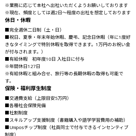
※業務に応じて本社へ出社いただくようお願いしております

※現在、頻度としては週2日〜程度の出社を想定しております
休日・休暇
■完全週休二日制（土・日）

■祝日、夏季・年末年始休暇、慶弔、記念日休暇（年に1度好
きなタイミングで特別休暇を取得できます。1万円のお祝い金
が付与されます。）

■有給休暇　初年度10日 入社日に付与

※年間休日127日

※有給休暇と組み合せ、旅行等の長期休暇の取得も可能で
す。
保険・福利厚生制度
■交通費支給（上限目安5万円）

■各種社会保険完備

■社割制度

■スキルアップ支援制度（書籍購入や語学学習費用の補助）

■Uniposチップ制度（社員同士で付与できるインセンティブ
制度）
