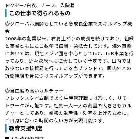
この仕事で得られるもの
◎グローバル展開もしている急成長企業でスキルアップ機
会

2008年の創業以来、右肩上がりの成長を続けており、組織
と事業ともにここ数年で倍増・急拡大してます。海外事業
においては、現在アジア圏を中心としてtoC、toB事業を行
っており、近々欧米へも拡大していく予定です。国内では
数少ない直接貿易を行っている当ブランドで、国内外との
折衝経験を身につけスキルアップができます。

◎自由度の高いカルチャー

フレックスタイム制であり生産管理職には珍しく、リモー
トワークが可能です。社員一人一人の裁量の大きさもカル
チャーとしてあり、業務の生産性・効率を上げるために、
ご自身に合った時間の使い方が実現可能です。
教育支援制度
■入社時研修制度
