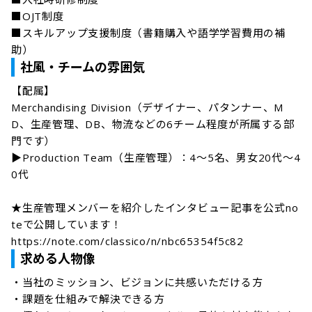
■OJT制度

■スキルアップ支援制度（書籍購入や語学学習費用の補
社風・チームの雰囲気
【配属】

Merchandising Division（デザイナー、パタンナー、M
D、生産管理、DB、物流などの6チーム程度が所属する部
門です）

▶︎Production Team（生産管理）：4〜5名、男女20代〜4
0代

★生産管理メンバーを紹介したインタビュー記事を公式no
teで公開しています！

https://note.com/classico/n/nbc65354f5c82
求める人物像
・当社のミッション、ビジョンに共感いただける方

・課題を仕組みで解決できる方
