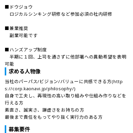
■ドウジョウ

　ロジカルシンキング研修など参加必須の社内研修

■兼業推奨

　副業可能です

■ハンズアップ制度

　半期に１回、上司を通さずに他部署への異動希望を表明
可能
求める人物像
当社のパーパス/ビジョン/バリューに共感できる方(http
s://corp.kaonavi.jp/philosophy/)

自身で工夫し、再現性の高い取り組みや仕組み作りなどを
行える方

素直さ、誠実さ、謙虚さをお持ちの方

最後まで責任をもってやり抜く実行力のある方
募集要件