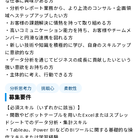
な仕事に興味がある方

・分析やレポート業務から、より上流のコンサル・企画領
域へステップアップしたい方

・お客様の課題解決に情熱を持って取り組める方

・高いコミュニケーション能力を持ち、お客様やチームメ
ンバーと円滑な連携を図れる方

・新しい技術や知識を積極的に学び、自身のスキルアップ
に意欲的な方

・データ分析を通じてビジネスの成長に貢献したいという
強い意欲をお持ちの方

・主体的に考え、行動できる方
分析思考力
挑戦心
柔軟性
募集要件
【必須スキル（いずれかに該当）】

・関数やピボットテーブルを用いたExcelまたはスプレッ
ドシートでのデータ分析・集計スキル

・Tableau、Power BIなどのBIツールに関する基礎的な操
作スキルまたは学習経験
