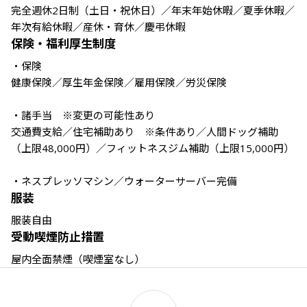
完全週休2日制（土日・祝休日）／年末年始休暇／夏季休暇／
年次有給休暇／産休・育休／慶弔休暇
保険・福利厚生制度
・保険

健康保険／厚生年金保険／雇用保険／労災保険

・諸手当　※変更の可能性あり

交通費支給／住宅補助あり　※条件あり／人間ドッグ補助
（上限48,000円）／フィットネスジム補助（上限15,000円）

・ネスプレッソマシン／ウォーターサーバー完備
服装
服装自由
受動喫煙防止措置
屋内全面禁煙（喫煙室なし）