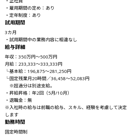
・正社員

・雇用期間の定め：あり

・定年制度：あり
試用期間
3カ月

・試用期間中の業務内容に相違なし
給与詳細
年収：350万円～500万円

月給：233,333～333,333円

└基本給：196,875～281,250円

└固定残業月20時間／36,458～52,083円

　※超過分は別途支給。

・昇給昇格：年2回（5月/10月）

・退職金：無

※入社時の給与は前職の給与、スキル、経験を考慮して決定
します
勤務時間
固定時間制
